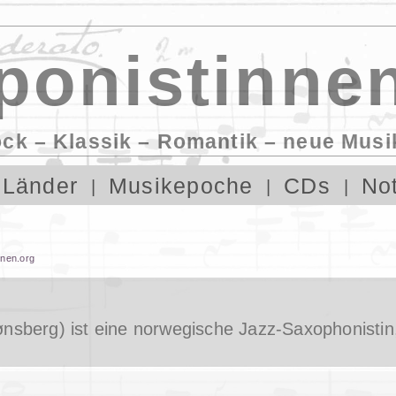
onistinnen
ock – Klassik – Romantik – neue Musi
Länder
Musikepoche
CDs
No
nnen.org
Tønsberg) ist eine norwegische Jazz-Saxophonisti