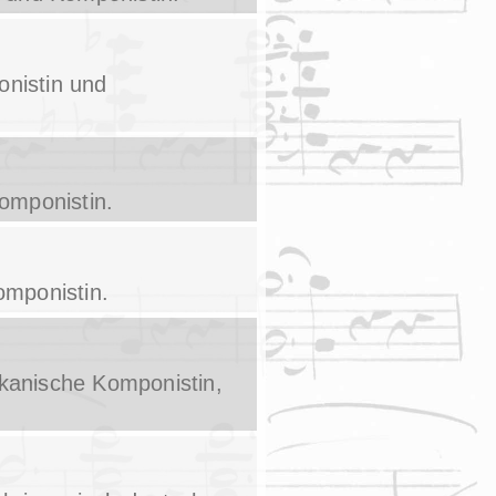
onistin und
omponistin.
omponistin.
ikanische Komponistin,