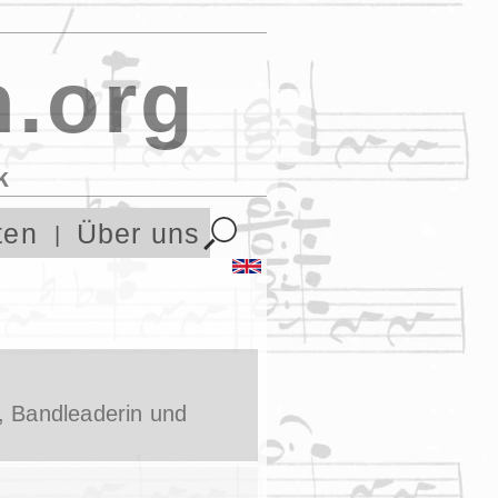
.org
k
ten
Über uns
n, Bandleaderin und