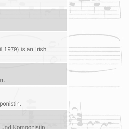
il 1979) is an Irish
n.
onistin.
n und Komponistin.