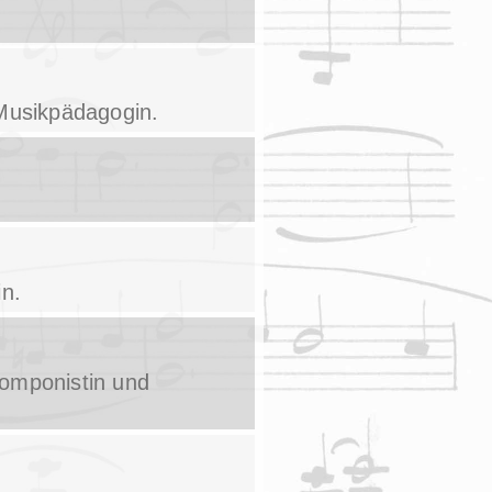
 Musikpädagogin.
n.
Komponistin und