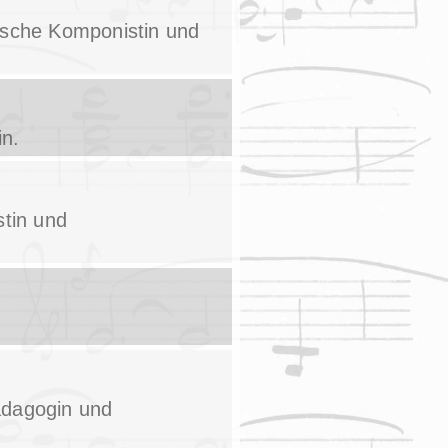
gische Komponistin und
in.
stin und
pädagogin und