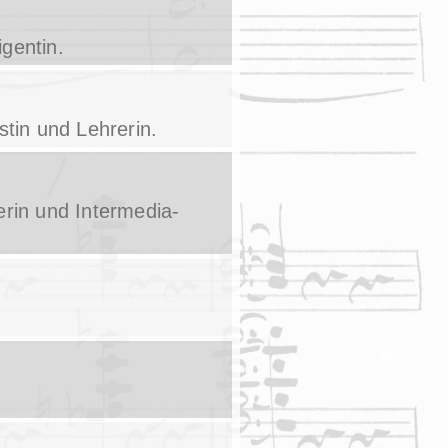
igentin.
tin und Lehrerin.
erin und Intermedia-