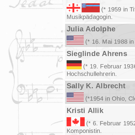
(* 1959 in T
Musikpädagogin.
Julia Adolphe
(* 16. Mai 1988 i
Sieglinde Ahrens
(* 19. Februar 1936
Hochschullehrerin.
Sally K. Albrecht
(*1954 in Ohio, C
Kristi Allik
(* 6. Februar 195
Komponistin.