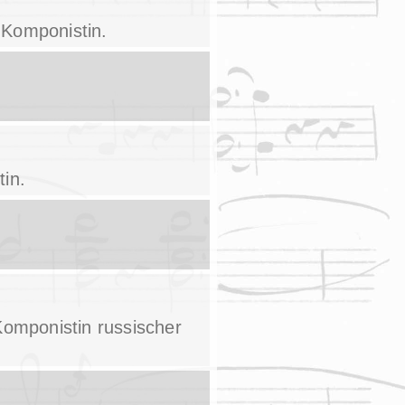
d Komponistin.
tin.
Komponistin russischer