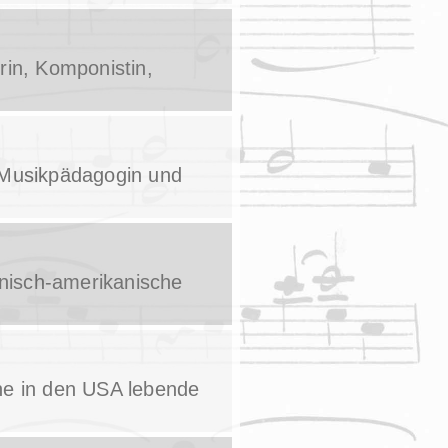
rin, Komponistin,
, Musikpädagogin und
ianisch-amerikanische
ine in den USA lebende