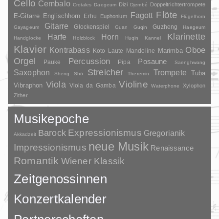
Cello
Cembalo
Dizi
Doppeltrichtertrompete
Crotales
Daegeum
Djembé
Flöte
Fagott
E-Gitarre
Englischhorn
Erhu
Euphonium
Flügelhorn
Gitarre
Glockenspiel
Guzheng
Gayageum
Guan
Guqin
Haegeum
Klarinette
Harfe
Horn
Handglocke
Holzblock
Huqin
Kannel
Klavier
Kontrabass
Oboe
Marimba
Laute
Mandoline
Koto
Orgel
Percussion
Posaune
Pauke
Pipa
Saenghwang
Streicher
Saxophon
Trompete
Tuba
Sheng
Shō
Theremin
Violine
Viola
Vibraphon
Viola da Gamba
Xylophon
Waterphone
Zither
Musikepoche
Barock
Expressionismus
Gregorianik
Akkadzeit
neue Musik
Impressionismus
Renaissance
Romantik
Wiener Klassik
Zeitgenossinnen
Konzertkalender