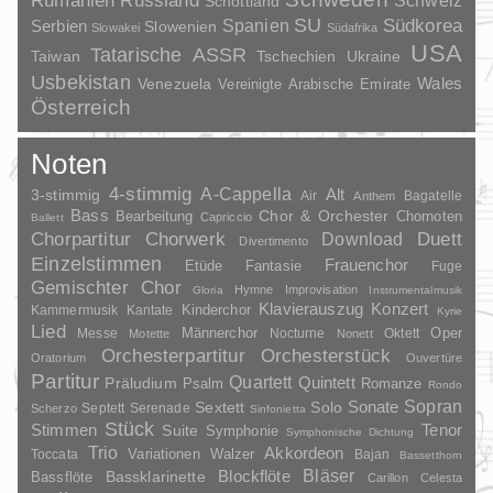
Russland
Schweiz
Schottland
SU
Spanien
Südkorea
Serbien
Slowenien
Slowakei
Südafrika
USA
Tatarische ASSR
Taiwan
Tschechien
Ukraine
Usbekistan
Wales
Venezuela
Vereinigte Arabische Emirate
Österreich
Noten
4-stimmig
A-Cappella
3-stimmig
Alt
Air
Bagatelle
Anthem
Bass
Chor & Orchester
Chornoten
Bearbeitung
Capriccio
Ballett
Duett
Chorpartitur
Chorwerk
Download
Divertimento
Einzelstimmen
Frauenchor
Fantasie
Etüde
Fuge
Gemischter Chor
Hymne
Improvisation
Gloria
Instrumentalmusik
Klavierauszug
Konzert
Kinderchor
Kammermusik
Kantate
Kyrie
Lied
Oper
Messe
Männerchor
Nocturne
Oktett
Motette
Nonett
Orchesterpartitur
Orchesterstück
Oratorium
Ouvertüre
Partitur
Quartett
Quintett
Präludium
Psalm
Romanze
Rondo
Sopran
Sonate
Solo
Sextett
Septett
Serenade
Scherzo
Sinfonietta
Stück
Stimmen
Suite
Tenor
Symphonie
Symphonische Dichtung
Trio
Akkordeon
Variationen
Toccata
Walzer
Bajan
Bassetthorn
Bläser
Blockflöte
Bassklarinette
Bassflöte
Carillon
Celesta