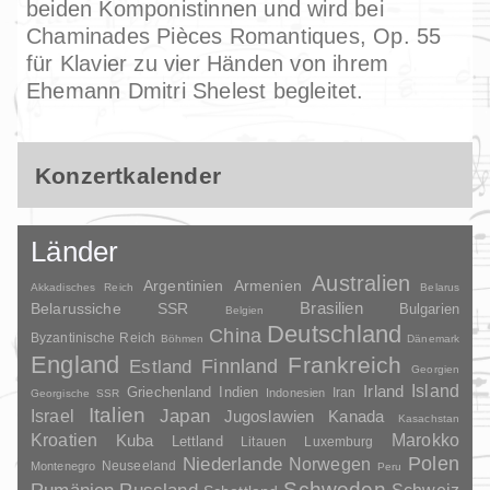
beiden Komponistinnen und wird bei
Chaminades Pièces Romantiques, Op. 55
für Klavier zu vier Händen von ihrem
Ehemann Dmitri Shelest begleitet.
Konzertkalender
Länder
Australien
Argentinien
Armenien
Akkadisches Reich
Belarus
Brasilien
Belarussiche SSR
Bulgarien
Belgien
Deutschland
China
Byzantinische Reich
Böhmen
Dänemark
England
Frankreich
Finnland
Estland
Georgien
Irland
Island
Griechenland
Indien
Indonesien
Iran
Georgische SSR
Italien
Japan
Israel
Jugoslawien
Kanada
Kasachstan
Kroatien
Marokko
Kuba
Lettland
Litauen
Luxemburg
Polen
Niederlande
Norwegen
Neuseeland
Montenegro
Peru
Schweden
Rumänien