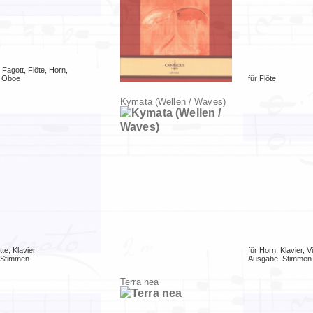
,
Fagott
,
Flöte
,
Horn
,
,
Oboe
für
Flöte
Kymata (Wellen / Waves)
tte
,
Klavier
für
Horn
,
Klavier
,
Vi
Stimmen
Ausgabe:
Stimmen
Terra nea