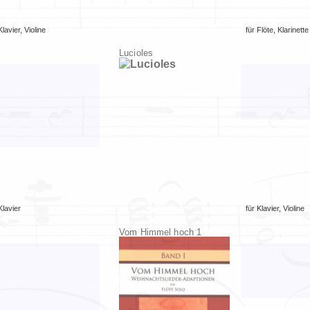
Klavier
,
Violine
für
Flöte
,
Klarinette
Lucioles
Klavier
für
Klavier
,
Violine
Vom Himmel hoch 1