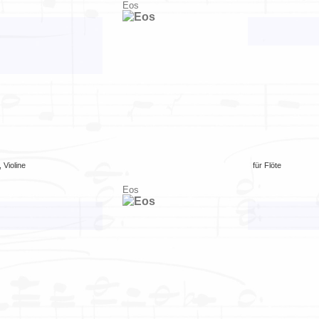
Eos
,
Violine
für
Flöte
Eos