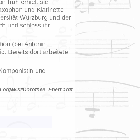
 früh erhielt sie
axophon und Klarinette
versität Würzburg und der
ch und schloss ihr
ion (bei Antonin
c. Bereits dort arbeitete
 Komponistin und
ia.org/wiki/Dorothee_Eberhardt