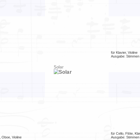
für
Klavier
,
Violine
Ausgabe:
Stimmen
Solar
für
Cello
,
Flöte
,
Kla
,
Oboe
,
Violine
Ausgabe:
Stimmen