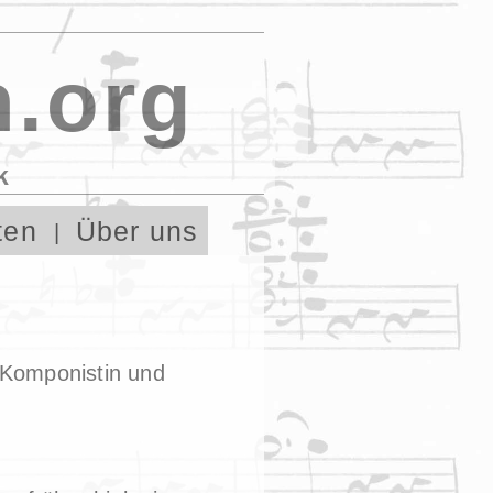
.org
k
ten
Über uns
 Komponistin und