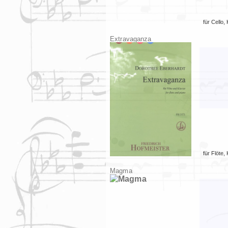
für
Cello
,
Extravaganza
für
Flöte
,
Magma