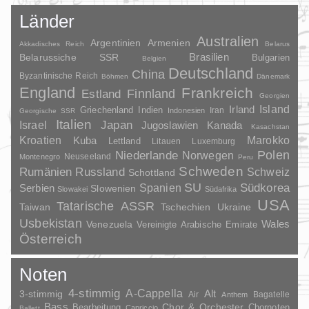
Länder
Australien
Argentinien
Armenien
Akkadisches Reich
Belarus
Brasilien
Belarussiche SSR
Bulgarien
Belgien
Deutschland
China
Byzantinische Reich
Böhmen
Dänemark
England
Frankreich
Finnland
Estland
Georgien
Irland
Island
Griechenland
Indien
Indonesien
Iran
Georgische SSR
Italien
Japan
Israel
Jugoslawien
Kanada
Kasachstan
Kroatien
Marokko
Kuba
Lettland
Litauen
Luxemburg
Polen
Niederlande
Norwegen
Neuseeland
Montenegro
Peru
Schweden
Rumänien
Russland
Schweiz
Schottland
SU
Spanien
Südkorea
Serbien
Slowenien
Slowakei
Südafrika
USA
Tatarische ASSR
Taiwan
Tschechien
Ukraine
Usbekistan
Wales
Venezuela
Vereinigte Arabische Emirate
Österreich
Noten
4-stimmig
A-Cappella
3-stimmig
Alt
Air
Bagatelle
Anthem
Bass
Chor & Orchester
Chornoten
Bearbeitung
Capriccio
Ballett