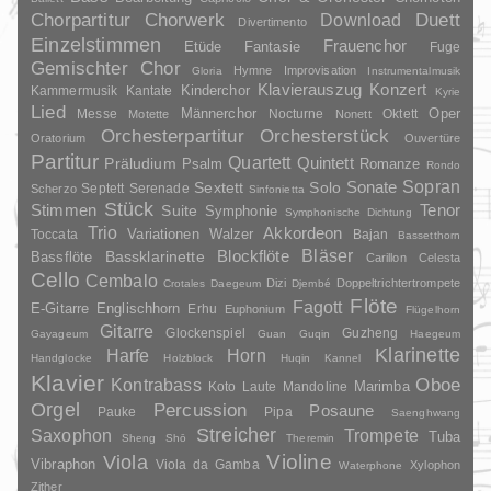
Duett
Chorpartitur
Chorwerk
Download
Divertimento
Einzelstimmen
Frauenchor
Fantasie
Etüde
Fuge
Gemischter Chor
Hymne
Improvisation
Gloria
Instrumentalmusik
Klavierauszug
Konzert
Kinderchor
Kammermusik
Kantate
Kyrie
Lied
Oper
Messe
Männerchor
Nocturne
Oktett
Motette
Nonett
Orchesterpartitur
Orchesterstück
Oratorium
Ouvertüre
Partitur
Quartett
Quintett
Präludium
Psalm
Romanze
Rondo
Sopran
Sonate
Solo
Sextett
Septett
Serenade
Scherzo
Sinfonietta
Stück
Stimmen
Suite
Tenor
Symphonie
Symphonische Dichtung
Trio
Akkordeon
Variationen
Toccata
Walzer
Bajan
Bassetthorn
Bläser
Blockflöte
Bassklarinette
Bassflöte
Carillon
Celesta
Cello
Cembalo
Dizi
Doppeltrichtertrompete
Crotales
Daegeum
Djembé
Flöte
Fagott
E-Gitarre
Englischhorn
Erhu
Euphonium
Flügelhorn
Gitarre
Glockenspiel
Guzheng
Gayageum
Guan
Guqin
Haegeum
Klarinette
Harfe
Horn
Handglocke
Holzblock
Huqin
Kannel
Klavier
Kontrabass
Oboe
Marimba
Laute
Mandoline
Koto
Orgel
Percussion
Posaune
Pauke
Pipa
Saenghwang
Streicher
Saxophon
Trompete
Tuba
Sheng
Shō
Theremin
Violine
Viola
Vibraphon
Viola da Gamba
Xylophon
Waterphone
Zither