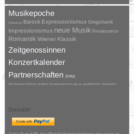
Musikepoche
Barock
Expressionismus
Gregorianik
Akkadzeit
neue Musik
Impressionismus
Renaissance
Romantik
Wiener Klassik
Zeitgenossinnen
Konzertkalender
Partnerschaften
(Info)
Als Amazon-Partner verdient Komponistinnen.org an qualifizierten Verkäufen.
Donate
Jeder Euro hilft, das Projekt Komponistinnen.org voran zu