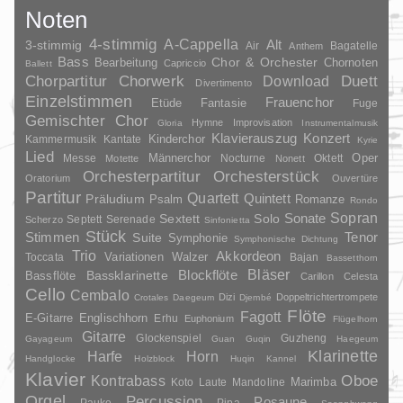
Noten
4-stimmig
A-Cappella
3-stimmig
Alt
Air
Bagatelle
Anthem
Bass
Chor & Orchester
Chornoten
Bearbeitung
Capriccio
Ballett
Duett
Chorpartitur
Chorwerk
Download
Divertimento
Einzelstimmen
Frauenchor
Fantasie
Etüde
Fuge
Gemischter Chor
Hymne
Improvisation
Gloria
Instrumentalmusik
Klavierauszug
Konzert
Kinderchor
Kammermusik
Kantate
Kyrie
Lied
Oper
Messe
Männerchor
Nocturne
Oktett
Motette
Nonett
Orchesterpartitur
Orchesterstück
Oratorium
Ouvertüre
Partitur
Quartett
Quintett
Präludium
Psalm
Romanze
Rondo
Sopran
Sonate
Solo
Sextett
Septett
Serenade
Scherzo
Sinfonietta
Stück
Stimmen
Suite
Tenor
Symphonie
Symphonische Dichtung
Trio
Akkordeon
Variationen
Toccata
Walzer
Bajan
Bassetthorn
Bläser
Blockflöte
Bassklarinette
Bassflöte
Carillon
Celesta
Cello
Cembalo
Dizi
Doppeltrichtertrompete
Crotales
Daegeum
Djembé
Flöte
Fagott
E-Gitarre
Englischhorn
Erhu
Euphonium
Flügelhorn
Gitarre
Glockenspiel
Guzheng
Gayageum
Guan
Guqin
Haegeum
Klarinette
Harfe
Horn
Handglocke
Holzblock
Huqin
Kannel
Klavier
Kontrabass
Oboe
Marimba
Laute
Mandoline
Koto
Orgel
Percussion
Posaune