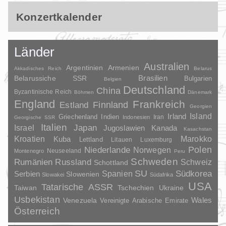
Konzertkalender
Länder
Australien
Argentinien
Armenien
Akkadisches Reich
Belarus
Brasilien
Belarussiche SSR
Bulgarien
Belgien
Deutschland
China
Byzantinische Reich
Böhmen
Dänemark
England
Frankreich
Finnland
Estland
Georgien
Irland
Island
Griechenland
Indien
Indonesien
Iran
Georgische SSR
Italien
Japan
Israel
Jugoslawien
Kanada
Kasachstan
Kroatien
Marokko
Kuba
Lettland
Litauen
Luxemburg
Polen
Niederlande
Norwegen
Neuseeland
Montenegro
Peru
Schweden
Rumänien
Russland
Schweiz
Schottland
SU
Spanien
Südkorea
Serbien
Slowenien
Slowakei
Südafrika
USA
Tatarische ASSR
Taiwan
Tschechien
Ukraine
Usbekistan
Wales
Venezuela
Vereinigte Arabische Emirate
Österreich