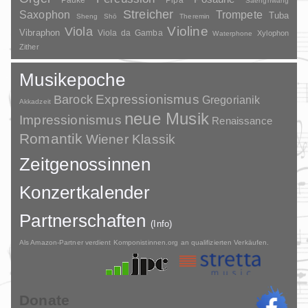
Pauke
Pipa
Saenghwang
Streicher
Saxophon
Trompete
Tuba
Sheng
Shō
Theremin
Violine
Viola
Vibraphon
Viola da Gamba
Xylophon
Waterphone
Zither
Musikepoche
Barock
Expressionismus
Gregorianik
Akkadzeit
neue Musik
Impressionismus
Renaissance
Romantik
Wiener Klassik
Zeitgenossinnen
Konzertkalender
Partnerschaften
(Info)
Als Amazon-Partner verdient Komponistinnen.org an qualifizierten Verkäufen.
Donate