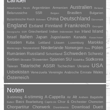
Australien
Argentinien
Armenien
Akkadisches Reich
Belarus
Brasilien
Belarussiche SSR
Bulgarien
Belgien
Deutschland
China
Byzantinische Reich
Böhmen
Dänemark
England
Frankreich
Finnland
Estland
Georgien
Irland
Island
Griechenland
Indien
Indonesien
Iran
Georgische SSR
Italien
Japan
Israel
Jugoslawien
Kanada
Kasachstan
Kroatien
Marokko
Kuba
Lettland
Litauen
Luxemburg
Polen
Niederlande
Norwegen
Neuseeland
Montenegro
Peru
Schweden
Rumänien
Russland
Schweiz
Schottland
SU
Spanien
Südkorea
Serbien
Slowenien
Slowakei
Südafrika
USA
Tatarische ASSR
Taiwan
Tschechien
Ukraine
Usbekistan
Wales
Venezuela
Vereinigte Arabische Emirate
Österreich
Noten
4-stimmig
A-Cappella
3-stimmig
Alt
Air
Bagatelle
Anthem
Bass
Chor & Orchester
Chornoten
Bearbeitung
Capriccio
Ballett
Duett
Chorpartitur
Chorwerk
Download
Divertimento