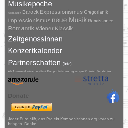
Musikepoche
Barock
Expressionismus
Gregorianik
Akkadzeit
neue Musik
Impressionismus
Renaissance
Romantik
Wiener Klassik
Zeitgenossinnen
Konzertkalender
Partnerschaften
(Info)
Als Amazon-Partner verdient Komponistinnen.org an qualifizierten Verkäufen.
Donate
Jeder Euro hilft, das Projekt Komponistinnen.org voran zu
bringen. Danke.