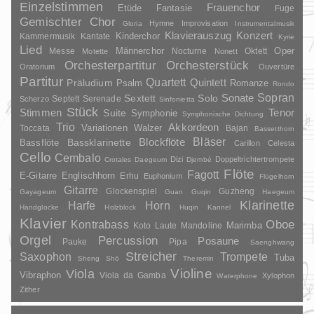
Einzelstimmen
Frauenchor
Fantasie
Etüde
Fuge
Gemischter Chor
Hymne
Improvisation
Gloria
Instrumentalmusik
Klavierauszug
Konzert
Kinderchor
Kammermusik
Kantate
Kyrie
Lied
Oper
Messe
Männerchor
Nocturne
Oktett
Motette
Nonett
Orchesterpartitur
Orchesterstück
Oratorium
Ouvertüre
Partitur
Quartett
Quintett
Präludium
Psalm
Romanze
Rondo
Sopran
Sonate
Solo
Sextett
Septett
Serenade
Scherzo
Sinfonietta
Stück
Stimmen
Suite
Tenor
Symphonie
Symphonische Dichtung
Trio
Akkordeon
Variationen
Toccata
Walzer
Bajan
Bassetthorn
Bläser
Blockflöte
Bassklarinette
Bassflöte
Carillon
Celesta
Cello
Cembalo
Dizi
Doppeltrichtertrompete
Crotales
Daegeum
Djembé
Flöte
Fagott
E-Gitarre
Englischhorn
Erhu
Euphonium
Flügelhorn
Gitarre
Glockenspiel
Guzheng
Gayageum
Guan
Guqin
Haegeum
Klarinette
Harfe
Horn
Handglocke
Holzblock
Huqin
Kannel
Klavier
Kontrabass
Oboe
Marimba
Laute
Mandoline
Koto
Orgel
Percussion
Posaune
Pauke
Pipa
Saenghwang
Streicher
Saxophon
Trompete
Tuba
Sheng
Shō
Theremin
Violine
Viola
Vibraphon
Viola da Gamba
Xylophon
Waterphone
Zither