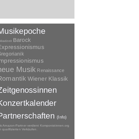
Musikepoche
Barock
kkadzeit
Expressionismus
regorianik
Impressionismus
neue Musik
Renaissance
Romantik
Wiener Klassik
Zeitgenossinnen
Konzertkalender
Partnerschaften
(Info)
ls Amazon-Partner verdient Komponistinnen.org
n qualifizierten Verkäufen.