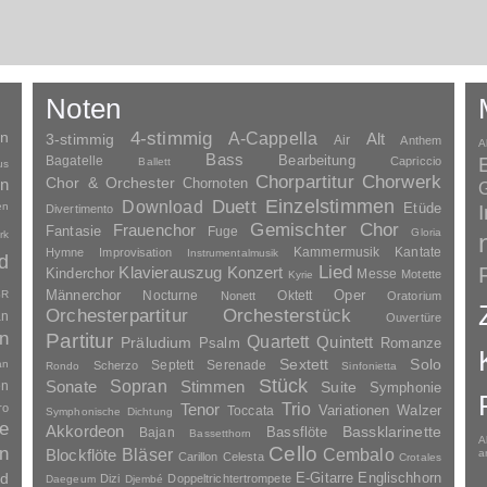
Noten
en
4-stimmig
A-Cappella
3-stimmig
Alt
Air
Anthem
A
Bass
Bagatelle
Bearbeitung
Capriccio
Ballett
us
Chorpartitur
Chorwerk
Chor & Orchester
en
Chornoten
G
Duett
Einzelstimmen
Download
en
Etüde
Divertimento
Gemischter Chor
Frauenchor
Fantasie
Fuge
Gloria
rk
Kammermusik
Kantate
Hymne
Improvisation
Instrumentalmusik
d
Lied
Klavierauszug
Konzert
Kinderchor
Messe
Motette
Kyrie
Oper
SR
Männerchor
Nocturne
Oktett
Nonett
Oratorium
Orchesterpartitur
Orchesterstück
an
Ouvertüre
n
Partitur
Quartett
Quintett
Präludium
Psalm
Romanze
Solo
Sextett
an
Septett
Serenade
Scherzo
Rondo
Sinfonietta
Stück
Sopran
Sonate
en
Stimmen
Suite
Symphonie
Trio
ro
Tenor
Variationen
Toccata
Walzer
Symphonische Dichtung
e
Akkordeon
Bassklarinette
Bassflöte
Bajan
Bassetthorn
A
n
Cello
Bläser
Blockflöte
Cembalo
a
Carillon
Celesta
Crotales
nd
E-Gitarre
Englischhorn
Dizi
Doppeltrichtertrompete
Daegeum
Djembé