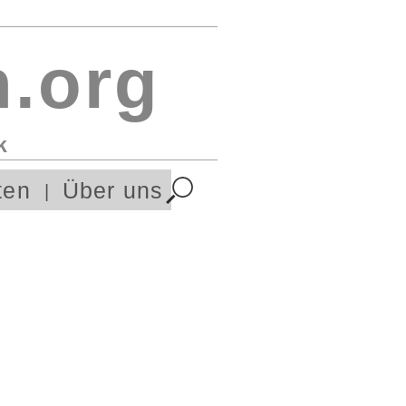
.org
k
ten
Über uns