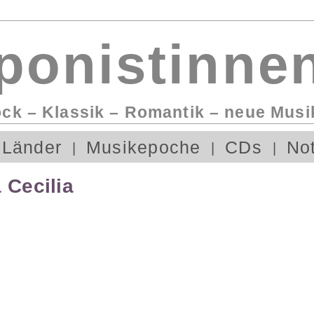
onistinnen
ock – Klassik – Romantik – neue Musi
Länder
Musikepoche
CDs
No
 Cecilia