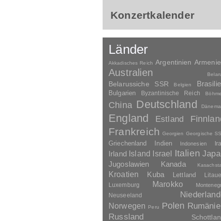
Konzertkalender
Länder
Argentinien
Armeni
Akkadisches Reich
Australien
Belar
Brasili
Belarussiche SSR
Belgien
Bulgarien
Byzantinische Reich
Böhm
Deutschland
China
Dänema
England
Finnlan
Estland
Frankreich
Georgien
Georgische S
Griechenland
Indien
Indonesien
Ir
Italien
Japa
Irland
Island
Israel
Jugoslawien
Kanada
Kasachst
Kroatien
Kuba
Lettland
Litau
Marokko
Luxemburg
Monteneg
Niederland
Neuseeland
Polen
Rumänie
Norwegen
Peru
Russland
Schottla