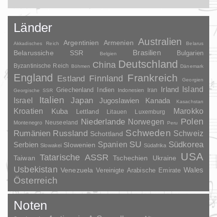
Länder
Australien
Argentinien
Armenien
Akkadisches Reich
Belarus
Brasilien
Belarussiche SSR
Bulgarien
Belgien
Deutschland
China
Byzantinische Reich
Böhmen
Dänemark
England
Frankreich
Finnland
Estland
Georgien
Irland
Island
Griechenland
Indien
Indonesien
Iran
Georgische SSR
Italien
Japan
Israel
Jugoslawien
Kanada
Kasachstan
Kroatien
Marokko
Kuba
Lettland
Litauen
Luxemburg
Polen
Niederlande
Norwegen
Neuseeland
Montenegro
Peru
Schweden
Rumänien
Russland
Schweiz
Schottland
SU
Spanien
Südkorea
Serbien
Slowenien
Slowakei
Südafrika
USA
Tatarische ASSR
Taiwan
Tschechien
Ukraine
Usbekistan
Wales
Venezuela
Vereinigte Arabische Emirate
Österreich
Noten