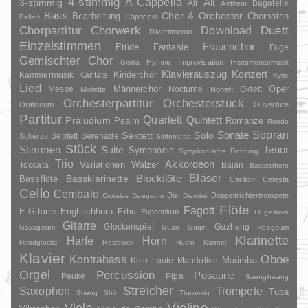
4-stimmig
A-Cappella
3-stimmig
Alt
Air
Bagatelle
Anthem
Bass
Chor & Orchester
Chornoten
Bearbeitung
Capriccio
Ballett
Duett
Chorpartitur
Chorwerk
Download
Divertimento
Einzelstimmen
Frauenchor
Fantasie
Etüde
Fuge
Gemischter Chor
Hymne
Improvisation
Gloria
Instrumentalmusik
Klavierauszug
Konzert
Kinderchor
Kammermusik
Kantate
Kyrie
Lied
Oper
Messe
Männerchor
Nocturne
Oktett
Motette
Nonett
Orchesterpartitur
Orchesterstück
Oratorium
Ouvertüre
Partitur
Quartett
Quintett
Präludium
Psalm
Romanze
Rondo
Sopran
Sonate
Solo
Sextett
Septett
Serenade
Scherzo
Sinfonietta
Stück
Stimmen
Suite
Tenor
Symphonie
Symphonische Dichtung
Trio
Akkordeon
Variationen
Toccata
Walzer
Bajan
Bassetthorn
Bläser
Blockflöte
Bassklarinette
Bassflöte
Carillon
Celesta
Cello
Cembalo
Dizi
Doppeltrichtertrompete
Crotales
Daegeum
Djembé
Flöte
Fagott
E-Gitarre
Englischhorn
Erhu
Euphonium
Flügelhorn
Gitarre
Glockenspiel
Guzheng
Gayageum
Guan
Guqin
Haegeum
Klarinette
Harfe
Horn
Handglocke
Holzblock
Huqin
Kannel
Klavier
Kontrabass
Oboe
Marimba
Laute
Mandoline
Koto
Orgel
Percussion
Posaune
Pauke
Pipa
Saenghwang
Streicher
Saxophon
Trompete
Tuba
Sheng
Shō
Theremin
Violine