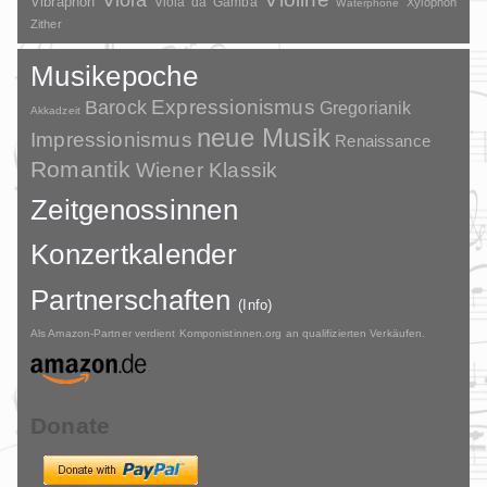
Viola
Vibraphon
Viola da Gamba
Xylophon
Waterphone
Zither
Musikepoche
Barock
Expressionismus
Gregorianik
Akkadzeit
neue Musik
Impressionismus
Renaissance
Romantik
Wiener Klassik
Zeitgenossinnen
Konzertkalender
Partnerschaften
(Info)
Als Amazon-Partner verdient Komponistinnen.org an qualifizierten Verkäufen.
Donate