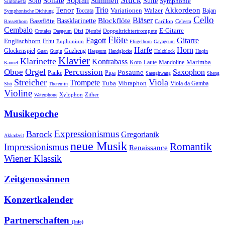
Sonate
Sopran
Solo
Stimmen
Suite
Symphonie
Sinfonietta
Trio
Akkordeon
Tenor
Variationen
Toccata
Walzer
Bajan
Symphonische Dichtung
Cello
Bläser
Blockflöte
Bassklarinette
Bassflöte
Celesta
Bassetthorn
Carillon
Cembalo
E-Gitarre
Dizi
Doppeltrichtertrompete
Crotales
Daegeum
Djembé
Flöte
Gitarre
Fagott
Englischhorn
Erhu
Euphonium
Flügelhorn
Gayageum
Harfe
Horn
Guzheng
Glockenspiel
Guan
Guqin
Haegeum
Handglocke
Holzblock
Huqin
Klavier
Klarinette
Kontrabass
Marimba
Laute
Koto
Mandoline
Kannel
Orgel
Oboe
Percussion
Saxophon
Posaune
Pauke
Pipa
Saenghwang
Sheng
Streicher
Viola
Trompete
Tuba
Vibraphon
Viola da Gamba
Shō
Theremin
Violine
Zither
Waterphone
Xylophon
Musikepoche
Expressionismus
Barock
Gregorianik
Akkadzeit
neue Musik
Romantik
Impressionismus
Renaissance
Wiener Klassik
Zeitgenossinnen
Konzertkalender
Partnerschaften
(Info)