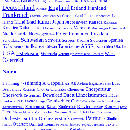
China
SSR
Brasilien
Bulgarien
Byzantinische Reich
Belgien
Böhmen
Deutschland
England
Finnland
Estland
Dänemark
Frankreich
Griechenland
Indien
Indonesien
Iran
Georgien
Georgische SSR
Italien
Japan
Irland
Island
Israel
Jugoslawien
Kanada
Kasachstan
Kroatien
Marokko
Kuba
Lettland
Litauen
Luxemburg
Neuseeland
Montenegro
Polen
Rumänien
Niederlande
Russland
Norwegen
Peru
Schweden
Schweiz
Serbien
Spanien
Schottland
Slowenien
Slowakei
SU
Tatarische ASSR
Südkorea
Taiwan
Tschechien
Ukraine
Südafrika
USA
Usbekistan
Wales
Venezuela
Vereinigte Arabische Emirate
Österreich
Noten
4-stimmig
A-Cappella
3-stimmig
Alt
Bass
Air
Bagatelle
Anthem
Ballett
Chorpartitur
Chor & Orchester
Chornoten
Bearbeitung
Capriccio
Einzelstimmen
Chorwerk
Download
Duett
Etüde
Divertimento
Gemischter Chor
Frauenchor
Fantasie
Fuge
Hymne
Improvisation
Gloria
Klavierauszug
Konzert
Kantate
Kinderchor
Kammermusik
Instrumentalmusik
Kyrie
Lied
Oper
Messe
Männerchor
Oktett
Motette
Nocturne
Nonett
Oratorium
Partitur
Orchesterpartitur
Orchesterstück
Präludium
Ouvertüre
Quartett
Quintett
Psalm
Romanze
Sextett
Septett
Serenade
Scherzo
Rondo
Stück