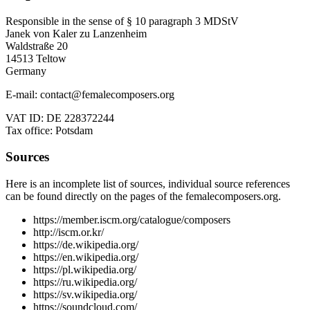
Responsible in the sense of § 10 paragraph 3 MDStV
Janek von Kaler zu Lanzenheim
Waldstraße 20
14513 Teltow
Germany
E-mail: contact@femalecomposers.org
VAT ID: DE 228372244
Tax office: Potsdam
Sources
Here is an incomplete list of sources, individual source references
can be found directly on the pages of the femalecomposers.org.
https://member.iscm.org/catalogue/composers
http://iscm.or.kr/
https://de.wikipedia.org/
https://en.wikipedia.org/
https://pl.wikipedia.org/
https://ru.wikipedia.org/
https://sv.wikipedia.org/
https://soundcloud.com/