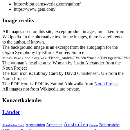
https://blog.carus-verlag.com/author/
https://www.geni.com/
Image credits
All images used on this site, except product images, are taken from
Wikipedia. In the alternative text to the images, there is a reference
to the author, if known.
The background image is an excerpt from the autograph for the
Organ Symphony by Elfrida Andrée. Source :
https://sv.wikipedia.org/wiki/Elfrida_Andr%C3%A9e#/media/Fil:Orgelst%C
The woman’s head icon is: Woman by Justin Alexander from the
Noun Project
The loan icon is: Library Card by David Christensen, US from the
Noun Project
The PDF icon is: PDF by Yamini Ahluwalia from
Noun Project
All images not from Wikipedia are private.
Konzertkalender
Länder
Australien
Armenien
Belarussiche
Argentinien
Akkadisches Reich
Belarus