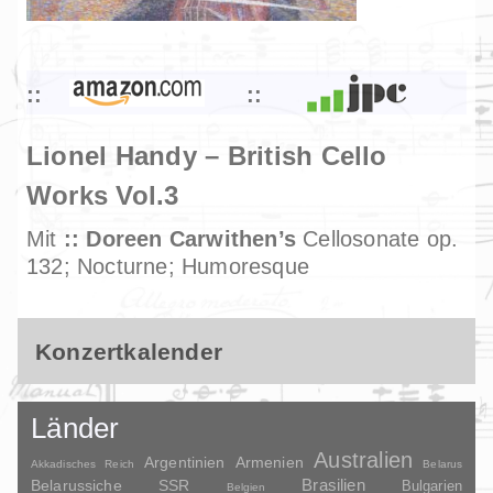
Lionel Handy – British Cello
Works Vol.3
Mit
Doreen Carwithen’s
Cellosonate op.
132; Nocturne; Humoresque
Konzertkalender
Länder
Australien
Argentinien
Armenien
Akkadisches Reich
Belarus
Brasilien
Belarussiche SSR
Bulgarien
Belgien