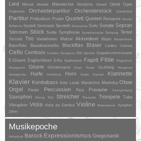
Lied
Oper
Messe
Männerchor
Nocturne
Oktett
Motette
Nonett
Orchesterpartitur
Orchesterstück
Oratorium
Ouvertüre
Partitur
Quartett
Quintett
Präludium
Psalm
Romanze
Rondo
Sopran
Sonate
Solo
Sextett
Septett
Serenade
Scherzo
Sinfonietta
Stück
Stimmen
Suite
Tenor
Symphonie
Symphonische Dichtung
Trio
Akkordeon
Variationen
Toccata
Walzer
Bajan
Bassetthorn
Bläser
Blockflöte
Bassklarinette
Bassflöte
Carillon
Celesta
Cello
Cembalo
Dizi
Doppeltrichtertrompete
Crotales
Daegeum
Djembé
Flöte
Fagott
E-Gitarre
Englischhorn
Erhu
Euphonium
Flügelhorn
Gitarre
Glockenspiel
Guzheng
Gayageum
Guan
Guqin
Haegeum
Klarinette
Harfe
Horn
Handglocke
Holzblock
Huqin
Kannel
Klavier
Kontrabass
Oboe
Marimba
Laute
Mandoline
Koto
Orgel
Percussion
Posaune
Pauke
Pipa
Saenghwang
Streicher
Saxophon
Trompete
Tuba
Sheng
Shō
Theremin
Violine
Viola
Vibraphon
Viola da Gamba
Xylophon
Waterphone
Zither
Musikepoche
Barock
Expressionismus
Gregorianik
Akkadzeit