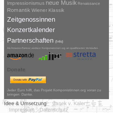
neue Musik
Impressionismus
Renaissance
Romantik
Wiener Klassik
Zeitgenossinnen
Konzertkalender
Partnerschaften
(Info)
Als Amazon-Partner verdient Komponistinnen.org an qualifizierten Verkäufen.
Donate
Jeder Euro hilft, das Projekt Komponistinnen.org voran zu
bringen. Danke.
Idee & Umsetzung
Janek v. Kaler
Impressum
Datenschutz