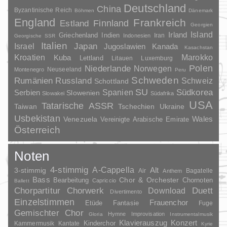
Deutschland
China
Byzantinische Reich
Böhmen
Dänemark
England
Frankreich
Finnland
Estland
Georgien
Irland
Island
Griechenland
Indien
Indonesien
Iran
Georgische SSR
Italien
Japan
Israel
Jugoslawien
Kanada
Kasachstan
Kroatien
Marokko
Kuba
Lettland
Litauen
Luxemburg
Polen
Niederlande
Norwegen
Neuseeland
Montenegro
Peru
Schweden
Rumänien
Russland
Schweiz
Schottland
SU
Spanien
Südkorea
Serbien
Slowenien
Slowakei
Südafrika
USA
Tatarische ASSR
Taiwan
Tschechien
Ukraine
Usbekistan
Wales
Venezuela
Vereinigte Arabische Emirate
Österreich
Noten
4-stimmig
A-Cappella
3-stimmig
Alt
Air
Bagatelle
Anthem
Bass
Chor & Orchester
Chornoten
Bearbeitung
Capriccio
Ballett
Duett
Chorpartitur
Chorwerk
Download
Divertimento
Einzelstimmen
Frauenchor
Fantasie
Etüde
Fuge
Gemischter Chor
Hymne
Improvisation
Gloria
Instrumentalmusik
Klavierauszug
Konzert
Kinderchor
Kammermusik
Kantate
Kyrie