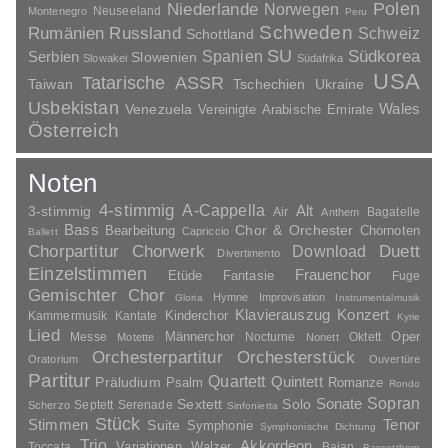
Polen
Niederlande
Norwegen
Neuseeland
Montenegro
Peru
Schweden
Rumänien
Russland
Schweiz
Schottland
SU
Spanien
Südkorea
Serbien
Slowenien
Slowakei
Südafrika
USA
Tatarische ASSR
Taiwan
Tschechien
Ukraine
Usbekistan
Wales
Venezuela
Vereinigte Arabische Emirate
Österreich
Noten
4-stimmig
A-Cappella
3-stimmig
Alt
Air
Bagatelle
Anthem
Bass
Chor & Orchester
Chornoten
Bearbeitung
Capriccio
Ballett
Duett
Chorpartitur
Chorwerk
Download
Divertimento
Einzelstimmen
Frauenchor
Fantasie
Etüde
Fuge
Gemischter Chor
Hymne
Improvisation
Gloria
Instrumentalmusik
Klavierauszug
Konzert
Kinderchor
Kammermusik
Kantate
Kyrie
Lied
Oper
Messe
Männerchor
Nocturne
Oktett
Motette
Nonett
Orchesterpartitur
Orchesterstück
Oratorium
Ouvertüre
Partitur
Quartett
Quintett
Präludium
Psalm
Romanze
Rondo
Sopran
Sonate
Solo
Sextett
Septett
Serenade
Scherzo
Sinfonietta
Stück
Stimmen
Suite
Tenor
Symphonie
Symphonische Dichtung
Trio
Akkordeon
Variationen
Toccata
Walzer
Bajan
Bassetthorn