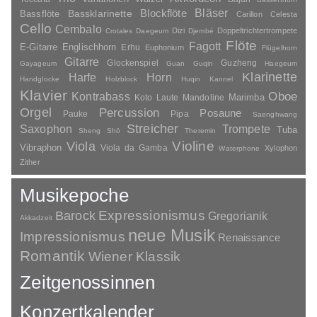
Bläser
Blockflöte
Bassklarinette
Bassflöte
Carillon
Celesta
Cello
Cembalo
Dizi
Doppeltrichtertrompete
Crotales
Daegeum
Djembé
Flöte
Fagott
E-Gitarre
Englischhorn
Erhu
Euphonium
Flügelhorn
Gitarre
Glockenspiel
Guzheng
Gayageum
Guan
Guqin
Haegeum
Klarinette
Harfe
Horn
Handglocke
Holzblock
Huqin
Kannel
Klavier
Kontrabass
Oboe
Marimba
Laute
Mandoline
Koto
Orgel
Percussion
Posaune
Pauke
Pipa
Saenghwang
Streicher
Saxophon
Trompete
Tuba
Sheng
Shō
Theremin
Violine
Viola
Vibraphon
Viola da Gamba
Xylophon
Waterphone
Zither
Musikepoche
Barock
Expressionismus
Gregorianik
Akkadzeit
neue Musik
Impressionismus
Renaissance
Romantik
Wiener Klassik
Zeitgenossinnen
Konzertkalender