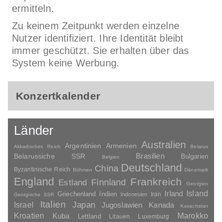
ermitteln.
Zu keinem Zeitpunkt werden einzelne
Nutzer identifiziert. Ihre Identität bleibt
immer geschützt. Sie erhalten über das
System keine Werbung.
Konzertkalender
Länder
Australien
Argentinien
Armenien
Akkadisches Reich
Belarus
Brasilien
Belarussiche SSR
Bulgarien
Belgien
Deutschland
China
Byzantinische Reich
Böhmen
Dänemark
England
Frankreich
Finnland
Estland
Georgien
Irland
Island
Griechenland
Indien
Indonesien
Iran
Georgische SSR
Italien
Japan
Israel
Jugoslawien
Kanada
Kasachstan
Kroatien
Marokko
Kuba
Lettland
Litauen
Luxemburg