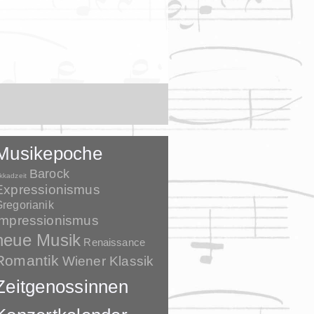
Musikepoche
Barock
kkadzeit
Expressionismus
regorianik
Impressionismus
neue Musik
Renaissance
Romantik
Wiener Klassik
Zeitgenossinnen