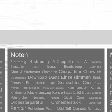
Noten
en
4-stimmig
A-Cappella
3-stimmig
Alt
Air
Anthem
A
Bass
Bagatelle
Bearbeitung
Capriccio
Ballett
us
Chorpartitur
Chorwerk
Chor & Orchester
en
Chornoten
G
Duett
Einzelstimmen
Download
en
Etüde
Divertimento
Gemischter Chor
Frauenchor
Fantasie
Fuge
Gloria
rk
Kammermusik
Kantate
Hymne
Improvisation
Instrumentalmusik
d
Lied
Klavierauszug
Konzert
Kinderchor
Messe
Motette
Kyrie
Oper
SR
Männerchor
Nocturne
Oktett
Nonett
Oratorium
Orchesterpartitur
Orchesterstück
an
Ouvertüre
n
Partitur
Quartett
Quintett
Präludium
Psalm
Romanze