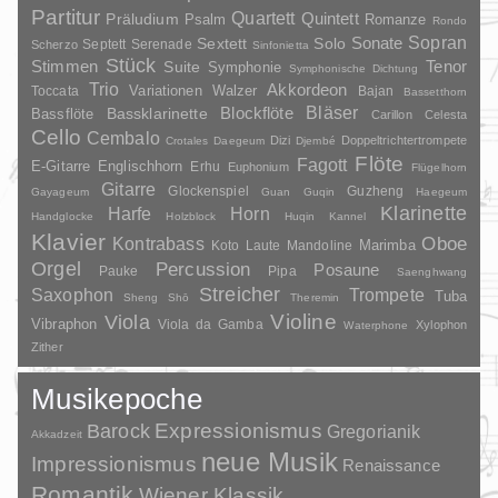
Partitur
Quartett
Quintett
Präludium
Psalm
Romanze
Rondo
Sopran
Sonate
Solo
Sextett
Septett
Serenade
Scherzo
Sinfonietta
Stück
Stimmen
Suite
Tenor
Symphonie
Symphonische Dichtung
Trio
Akkordeon
Variationen
Toccata
Walzer
Bajan
Bassetthorn
Bläser
Blockflöte
Bassklarinette
Bassflöte
Carillon
Celesta
Cello
Cembalo
Dizi
Doppeltrichtertrompete
Crotales
Daegeum
Djembé
Flöte
Fagott
E-Gitarre
Englischhorn
Erhu
Euphonium
Flügelhorn
Gitarre
Glockenspiel
Guzheng
Gayageum
Guan
Guqin
Haegeum
Klarinette
Harfe
Horn
Handglocke
Holzblock
Huqin
Kannel
Klavier
Kontrabass
Oboe
Marimba
Laute
Mandoline
Koto
Orgel
Percussion
Posaune
Pauke
Pipa
Saenghwang
Streicher
Saxophon
Trompete
Tuba
Sheng
Shō
Theremin
Violine
Viola
Vibraphon
Viola da Gamba
Xylophon
Waterphone
Zither
Musikepoche
Barock
Expressionismus
Gregorianik
Akkadzeit
neue Musik
Impressionismus
Renaissance
Romantik
Wiener Klassik