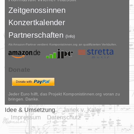
Zeitgenossinnen
Konzertkalender
Partnerschaften
(Info)
Als Amazon-Partner verdient Komponistinnen.org an qualifizierten Verkäufen.
Donate
Jeder Euro hilft, das Projekt Komponistinnen.org voran zu
bringen. Danke.
Idee & Umsetzung
Janek v. Kaler
Impressum
Datenschutz