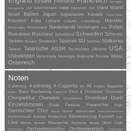
England
Frankreich
Finnland
Estland
Georgien
Irland
Island
Griechenland
Indien
Indonesien
Iran
Georgische SSR
Italien
Japan
Israel
Jugoslawien
Kanada
Kasachstan
Kroatien
Marokko
Kuba
Lettland
Litauen
Luxemburg
Polen
Niederlande
Norwegen
Neuseeland
Montenegro
Peru
Schweden
Rumänien
Russland
Schweiz
Schottland
SU
Spanien
Südkorea
Serbien
Slowenien
Slowakei
Südafrika
USA
Tatarische ASSR
Taiwan
Tschechien
Ukraine
Usbekistan
Wales
Venezuela
Vereinigte Arabische Emirate
Österreich
Noten
4-stimmig
A-Cappella
3-stimmig
Alt
Air
Bagatelle
Anthem
Bass
Chor & Orchester
Chornoten
Bearbeitung
Capriccio
Ballett
Duett
Chorpartitur
Chorwerk
Download
Divertimento
Einzelstimmen
Frauenchor
Fantasie
Etüde
Fuge
Gemischter Chor
Hymne
Improvisation
Gloria
Instrumentalmusik
Klavierauszug
Konzert
Kinderchor
Kammermusik
Kantate
Kyrie
Lied
Oper
Messe
Männerchor
Nocturne
Oktett
Motette
Nonett
Orchesterpartitur
Orchesterstück
Oratorium
Ouvertüre