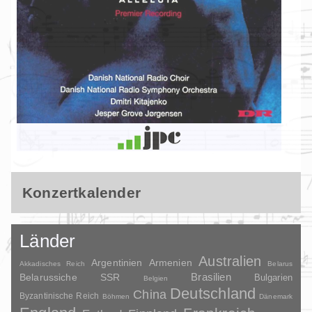
Konzertkalender
Länder
Australien
Argentinien
Armenien
Akkadisches Reich
Belarus
Brasilien
Belarussiche SSR
Bulgarien
Belgien
Deutschland
China
Byzantinische Reich
Böhmen
Dänemark