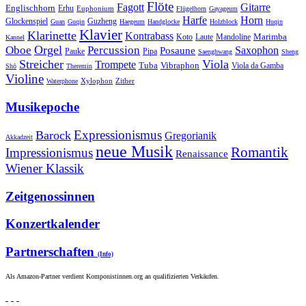
Flöte
Gitarre
Fagott
Englischhorn
Erhu
Euphonium
Flügelhorn
Gayageum
Harfe
Horn
Guzheng
Glockenspiel
Guan
Guqin
Haegeum
Handglocke
Holzblock
Huqin
Klavier
Klarinette
Kontrabass
Marimba
Laute
Koto
Mandoline
Kannel
Orgel
Oboe
Percussion
Saxophon
Posaune
Pauke
Pipa
Saenghwang
Sheng
Streicher
Viola
Trompete
Tuba
Vibraphon
Viola da Gamba
Shō
Theremin
Violine
Zither
Waterphone
Xylophon
Musikepoche
Expressionismus
Barock
Gregorianik
Akkadzeit
neue Musik
Romantik
Impressionismus
Renaissance
Wiener Klassik
Zeitgenossinnen
Konzertkalender
Partnerschaften
(Info)
Als Amazon-Partner verdient Komponistinnen.org an qualifizierten Verkäufen.