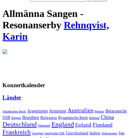
Allmänna Sangen -
Resonanser
by
Rehnqvist,
Karin
Konzertkalender
Länder
Australien
Armenien
Belarussiche
Argentinien
Akkadisches Reich
Belarus
China
SSR
Brasilien
Bulgarien
Byzantinische Reich
Belgien
Böhmen
Deutschland
England
Finnland
Estland
Dänemark
Frankreich
Griechenland
Indien
Indonesien
Iran
Georgien
Georgische SSR