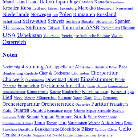
Italien
Japan
Irland
Island
Israel
Jugoslawien
Kanada
Kasachstan
Kroatien
Marokko
Kuba
Lettland
Litauen
Luxemburg
Neuseeland
Montenegro
Polen
Rumänien
Niederlande
Russland
Norwegen
Peru
Schweden
Schweiz
Serbien
Spanien
Schottland
Slowenien
Slowakei
SU
Tatarische ASSR
Südkorea
Taiwan
Tschechien
Ukraine
Südafrika
USA
Usbekistan
Wales
Venezuela
Vereinigte Arabische Emirate
Österreich
Noten
4-stimmig
A-Cappella
3-stimmig
Alt
Bass
Air
Bagatelle
Anthem
Ballett
Chorpartitur
Chor & Orchester
Chornoten
Bearbeitung
Capriccio
Einzelstimmen
Chorwerk
Download
Duett
Etüde
Divertimento
Gemischter Chor
Frauenchor
Fantasie
Fuge
Hymne
Improvisation
Gloria
Klavierauszug
Konzert
Kantate
Kinderchor
Kammermusik
Instrumentalmusik
Kyrie
Lied
Oper
Messe
Männerchor
Oktett
Motette
Nocturne
Nonett
Oratorium
Partitur
Orchesterpartitur
Orchesterstück
Präludium
Ouvertüre
Quartett
Quintett
Psalm
Romanze
Sextett
Septett
Serenade
Scherzo
Rondo
Stück
Sonate
Sopran
Solo
Stimmen
Suite
Symphonie
Sinfonietta
Trio
Akkordeon
Tenor
Variationen
Toccata
Walzer
Bajan
Symphonische Dichtung
Cello
Bläser
Blockflöte
Bassklarinette
Bassflöte
Celesta
Bassetthorn
Carillon
Cembalo
E-Gitarre
Dizi
Doppeltrichtertrompete
Crotales
Daegeum
Djembé