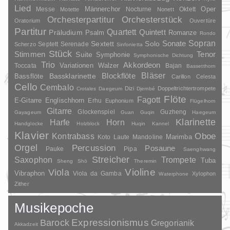
Lied
Oper
Messe
Männerchor
Nocturne
Oktett
Motette
Nonett
Orchesterpartitur
Orchesterstück
Oratorium
Ouvertüre
Partitur
Quartett
Quintett
Präludium
Psalm
Romanze
Rondo
Sopran
Sonate
Solo
Sextett
Septett
Serenade
Scherzo
Sinfonietta
Stück
Stimmen
Suite
Tenor
Symphonie
Symphonische Dichtung
Trio
Akkordeon
Variationen
Toccata
Walzer
Bajan
Bassetthorn
Bläser
Blockflöte
Bassklarinette
Bassflöte
Carillon
Celesta
Cello
Cembalo
Dizi
Doppeltrichtertrompete
Crotales
Daegeum
Djembé
Flöte
Fagott
E-Gitarre
Englischhorn
Erhu
Euphonium
Flügelhorn
Gitarre
Glockenspiel
Guzheng
Gayageum
Guan
Guqin
Haegeum
Klarinette
Harfe
Horn
Handglocke
Holzblock
Huqin
Kannel
Klavier
Kontrabass
Oboe
Marimba
Laute
Mandoline
Koto
Orgel
Percussion
Posaune
Pauke
Pipa
Saenghwang
Streicher
Saxophon
Trompete
Tuba
Sheng
Shō
Theremin
Violine
Viola
Vibraphon
Viola da Gamba
Xylophon
Waterphone
Zither
Musikepoche
Barock
Expressionismus
Gregorianik
Akkadzeit