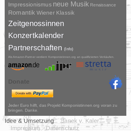
neue Musik
Impressionismus
Renaissance
Romantik
Wiener Klassik
Zeitgenossinnen
Konzertkalender
Partnerschaften
(Info)
Als Amazon-Partner verdient Komponistinnen.org an qualifizierten Verkäufen.
Donate
Jeder Euro hilft, das Projekt Komponistinnen.org voran zu
bringen. Danke.
Idee & Umsetzung
Janek v. Kaler
Impressum
Datenschutz