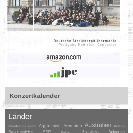
Konzertkalender
Länder
Australien
Argentinien
Armenien
Akkadisches Reich
Belarus
Brasilien
Belarussiche SSR
Bulgarien
Belgien