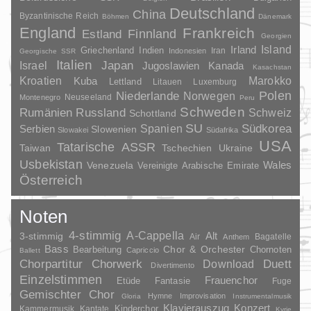
Deutschland
China
Byzantinische Reich
Böhmen
Dänemark
England
Frankreich
Finnland
Estland
Georgien
Irland
Island
Griechenland
Indien
Indonesien
Iran
Georgische SSR
Italien
Japan
Israel
Jugoslawien
Kanada
Kasachstan
Kroatien
Marokko
Kuba
Lettland
Litauen
Luxemburg
Polen
Niederlande
Norwegen
Neuseeland
Montenegro
Peru
Schweden
Rumänien
Russland
Schweiz
Schottland
SU
Spanien
Südkorea
Serbien
Slowenien
Slowakei
Südafrika
USA
Tatarische ASSR
Taiwan
Tschechien
Ukraine
Usbekistan
Wales
Venezuela
Vereinigte Arabische Emirate
Österreich
Noten
4-stimmig
A-Cappella
3-stimmig
Alt
Air
Bagatelle
Anthem
Bass
Chor & Orchester
Chornoten
Bearbeitung
Capriccio
Ballett
Duett
Chorpartitur
Chorwerk
Download
Divertimento
Einzelstimmen
Frauenchor
Fantasie
Etüde
Fuge
Gemischter Chor
Hymne
Improvisation
Gloria
Instrumentalmusik
Klavierauszug
Konzert
Kinderchor
Kammermusik
Kantate
Kyrie