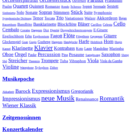
Orchesterpartitur
Orchesterstück
Präludium
Ouvertüre
Quartett
Quintett
Psalm
Romanze
Sextett
Septett
Serenade
Scherzo
Rondo
Stück
Sonate
Sopran
Solo
Stimmen
Suite
Symphonie
Sinfonietta
Trio
Akkordeon
Tenor
Variationen
Toccata
Walzer
Bajan
Symphonische Dichtung
Cello
Bläser
Blockflöte
Bassklarinette
Bassflöte
Celesta
Bassetthorn
Carillon
Cembalo
E-Gitarre
Dizi
Doppeltrichtertrompete
Crotales
Daegeum
Djembé
Flöte
Gitarre
Fagott
Englischhorn
Erhu
Euphonium
Flügelhorn
Gayageum
Harfe
Horn
Guzheng
Glockenspiel
Guan
Guqin
Haegeum
Handglocke
Holzblock
Huqin
Klavier
Klarinette
Kontrabass
Marimba
Laute
Koto
Mandoline
Kannel
Orgel
Oboe
Percussion
Saxophon
Posaune
Pauke
Pipa
Saenghwang
Sheng
Streicher
Viola
Trompete
Tuba
Vibraphon
Viola da Gamba
Shō
Theremin
Violine
Zither
Waterphone
Xylophon
Musikepoche
Expressionismus
Barock
Gregorianik
Akkadzeit
neue Musik
Romantik
Impressionismus
Renaissance
Wiener Klassik
Zeitgenossinnen
Konzertkalender