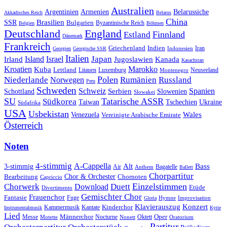
Australien
Armenien
Belarussiche
Argentinien
Akkadisches Reich
Belarus
China
SSR
Brasilien
Bulgarien
Byzantinische Reich
Belgien
Böhmen
Deutschland
England
Finnland
Estland
Dänemark
Frankreich
Griechenland
Indien
Indonesien
Iran
Georgien
Georgische SSR
Italien
Japan
Irland
Island
Israel
Jugoslawien
Kanada
Kasachstan
Kroatien
Marokko
Kuba
Lettland
Litauen
Luxemburg
Neuseeland
Montenegro
Polen
Rumänien
Niederlande
Russland
Norwegen
Peru
Schweden
Schweiz
Serbien
Spanien
Schottland
Slowenien
Slowakei
SU
Tatarische ASSR
Südkorea
Taiwan
Tschechien
Ukraine
Südafrika
USA
Usbekistan
Wales
Venezuela
Vereinigte Arabische Emirate
Österreich
Noten
4-stimmig
A-Cappella
3-stimmig
Alt
Bass
Air
Bagatelle
Anthem
Ballett
Chorpartitur
Chor & Orchester
Chornoten
Bearbeitung
Capriccio
Einzelstimmen
Chorwerk
Download
Duett
Etüde
Divertimento
Gemischter Chor
Frauenchor
Fantasie
Fuge
Hymne
Improvisation
Gloria
Klavierauszug
Konzert
Kantate
Kinderchor
Kammermusik
Instrumentalmusik
Kyrie
Lied
Oper
Messe
Männerchor
Oktett
Motette
Nocturne
Nonett
Oratorium
Partitur