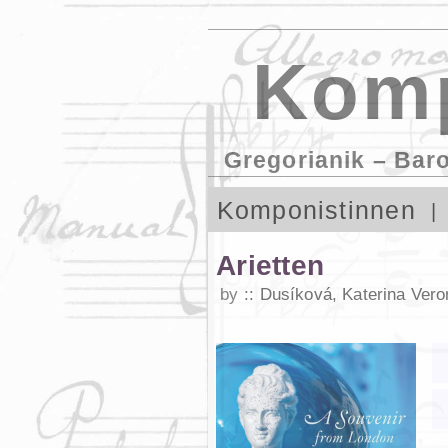
Komp
Gregorianik – Bar
Komponistinnen
Arietten
by
Dusíková, Katerina Vero