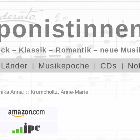
onistinnen
ock – Klassik – Romantik – neue Musi
Länder
Musikepoche
CDs
No
nika Anna
;
Krumpholtz, Anne-Marie