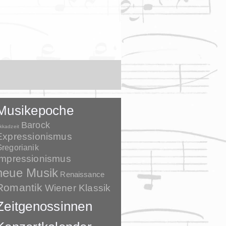
Musikepoche
Barock
kkadzeit
Expressionismus
regorianik
Impressionismus
neue Musik
Renaissance
Romantik
Wiener Klassik
Zeitgenossinnen