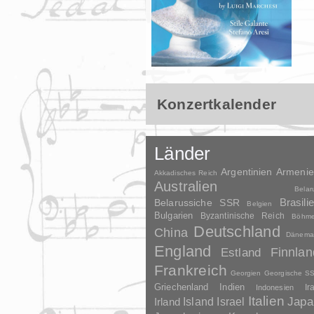
Konzertkalender
Länder
Argentinien
Armeni
Akkadisches Reich
Australien
Belar
Brasili
Belarussiche SSR
Belgien
Bulgarien
Byzantinische Reich
Böhm
Deutschland
China
Dänema
England
Finnlan
Estland
Frankreich
Georgien
Georgische S
Griechenland
Indien
Indonesien
Ir
Italien
Japa
Irland
Island
Israel