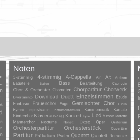
Noten
en
4-stimmig
A-Cappella
3-stimmig
Alt
Air
Anthem
A
Bass
Bagatelle
Bearbeitung
Capriccio
Ballett
us
Chorpartitur
Chorwerk
Chor & Orchester
en
Chornoten
G
Duett
Einzelstimmen
Download
en
Etüde
Divertimento
Gemischter Chor
Frauenchor
Fantasie
Fuge
Gloria
rk
Kammermusik
Kantate
Hymne
Improvisation
Instrumentalmusik
d
Lied
Klavierauszug
Konzert
Kinderchor
Messe
Motette
Kyrie
Oper
SR
Männerchor
Nocturne
Oktett
Nonett
Oratorium
Orchesterpartitur
Orchesterstück
an
Ouvertüre
n
Partitur
Quartett
Quintett
Präludium
Psalm
Romanze