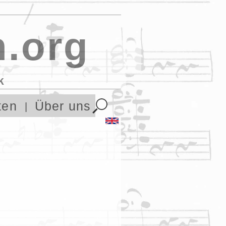
.org
k
ten
Über uns