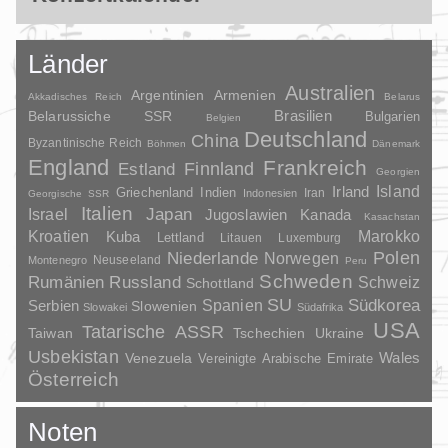
Länder
Australien
Argentinien
Armenien
Akkadisches Reich
Belarus
Brasilien
Belarussiche SSR
Bulgarien
Belgien
Deutschland
China
Byzantinische Reich
Böhmen
Dänemark
England
Frankreich
Finnland
Estland
Georgien
Irland
Island
Griechenland
Indien
Indonesien
Iran
Georgische SSR
Italien
Japan
Israel
Jugoslawien
Kanada
Kasachstan
Kroatien
Marokko
Kuba
Lettland
Litauen
Luxemburg
Polen
Niederlande
Norwegen
Neuseeland
Montenegro
Peru
Schweden
Rumänien
Russland
Schweiz
Schottland
SU
Spanien
Südkorea
Serbien
Slowenien
Slowakei
Südafrika
USA
Tatarische ASSR
Taiwan
Tschechien
Ukraine
Usbekistan
Wales
Venezuela
Vereinigte Arabische Emirate
Österreich
Noten