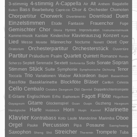
4-stimmig
A-Cappella
3-stimmig
Alt
Air
Bagatelle
Anthem
Bass
Chor & Orchester
Chornoten
Bearbeitung
Capriccio
Ballett
Duett
Chorpartitur
Chorwerk
Download
Divertimento
Einzelstimmen
Frauenchor
Fantasie
Etüde
Fuge
Gemischter Chor
Hymne
Improvisation
Gloria
Instrumentalmusik
Klavierauszug
Konzert
Kinderchor
Kammermusik
Kantate
Kyrie
Lied
Oper
Messe
Männerchor
Nocturne
Oktett
Motette
Nonett
Orchesterpartitur
Orchesterstück
Oratorium
Ouvertüre
Partitur
Quartett
Quintett
Präludium
Psalm
Romanze
Rondo
Sopran
Sonate
Solo
Sextett
Septett
Serenade
Scherzo
Sinfonietta
Stück
Stimmen
Suite
Tenor
Symphonie
Symphonische Dichtung
Trio
Akkordeon
Variationen
Toccata
Walzer
Bajan
Bassetthorn
Bläser
Blockflöte
Bassklarinette
Bassflöte
Carillon
Celesta
Cello
Cembalo
Dizi
Doppeltrichtertrompete
Crotales
Daegeum
Djembé
Flöte
Fagott
E-Gitarre
Englischhorn
Erhu
Euphonium
Flügelhorn
Gitarre
Glockenspiel
Guzheng
Gayageum
Guan
Guqin
Haegeum
Klarinette
Harfe
Horn
Handglocke
Holzblock
Huqin
Kannel
Klavier
Kontrabass
Oboe
Marimba
Laute
Mandoline
Koto
Orgel
Percussion
Posaune
Pauke
Pipa
Saenghwang
Streicher
Saxophon
Trompete
Tuba
Sheng
Shō
Theremin