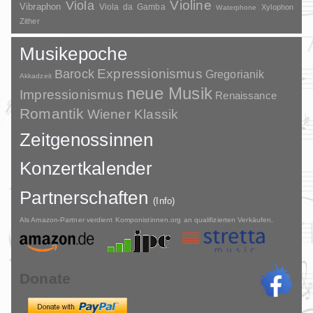
Violine
Viola
Vibraphon
Viola da Gamba
Xylophon
Waterphone
Zither
Musikepoche
Barock
Expressionismus
Gregorianik
Akkadzeit
neue Musik
Impressionismus
Renaissance
Romantik
Wiener Klassik
Zeitgenossinnen
Konzertkalender
Partnerschaften
(Info)
Als Amazon-Partner verdient Komponistinnen.org an qualifizierten Verkäufen.
Donate