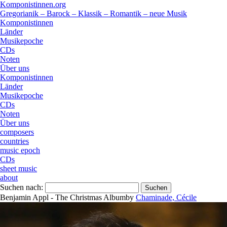
Komponistinnen.org
Gregorianik – Barock – Klassik – Romantik – neue Musik
Komponistinnen
Länder
Musikepoche
CDs
Noten
Über uns
Komponistinnen
Länder
Musikepoche
CDs
Noten
Über uns
composers
countries
music epoch
CDs
sheet music
about
Suchen nach:
Benjamin Appl - The Christmas Album
by
Chaminade, Cécile