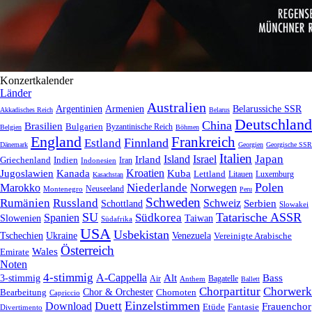
Konzertkalender
Länder
Australien
Armenien
Belarussiche SSR
Argentinien
Akkadisches Reich
Belarus
Deutschland
China
Brasilien
Bulgarien
Byzantinische Reich
Belgien
Böhmen
England
Frankreich
Finnland
Estland
Dänemark
Georgien
Georgische SSR
Italien
Japan
Irland
Island
Israel
Griechenland
Indien
Indonesien
Iran
Kroatien
Jugoslawien
Kanada
Kuba
Lettland
Litauen
Luxemburg
Kasachstan
Polen
Niederlande
Marokko
Norwegen
Neuseeland
Montenegro
Peru
Schweden
Rumänien
Russland
Schweiz
Serbien
Schottland
Slowakei
SU
Tatarische ASSR
Südkorea
Spanien
Taiwan
Slowenien
Südafrika
USA
Usbekistan
Tschechien
Venezuela
Ukraine
Vereinigte Arabische
Österreich
Wales
Emirate
Noten
4-stimmig
A-Cappella
3-stimmig
Alt
Bass
Air
Bagatelle
Anthem
Ballett
Chorpartitur
Chorwerk
Chor & Orchester
Chornoten
Bearbeitung
Capriccio
Einzelstimmen
Download
Duett
Frauenchor
Fantasie
Etüde
Divertimento