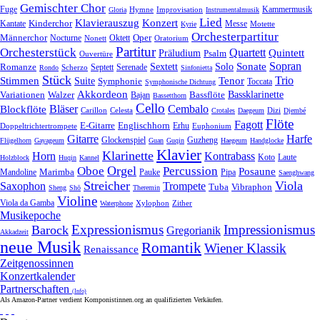
Gemischter Chor
Fuge
Hymne
Improvisation
Kammermusik
Gloria
Instrumentalmusik
Lied
Klavierauszug
Konzert
Kantate
Kinderchor
Messe
Motette
Kyrie
Orchesterpartitur
Oper
Männerchor
Oktett
Nocturne
Nonett
Oratorium
Partitur
Orchesterstück
Quartett
Quintett
Präludium
Psalm
Ouvertüre
Sonate
Sopran
Solo
Romanze
Sextett
Septett
Serenade
Scherzo
Rondo
Sinfonietta
Stück
Trio
Stimmen
Suite
Tenor
Symphonie
Toccata
Symphonische Dichtung
Akkordeon
Bassklarinette
Variationen
Bassflöte
Walzer
Bajan
Bassetthorn
Cello
Bläser
Blockflöte
Cembalo
Celesta
Dizi
Carillon
Crotales
Daegeum
Djembé
Flöte
Fagott
E-Gitarre
Englischhorn
Doppeltrichtertrompete
Erhu
Euphonium
Gitarre
Harfe
Guzheng
Glockenspiel
Flügelhorn
Gayageum
Guan
Guqin
Haegeum
Handglocke
Klavier
Klarinette
Horn
Kontrabass
Laute
Koto
Holzblock
Huqin
Kannel
Orgel
Oboe
Percussion
Posaune
Marimba
Pauke
Pipa
Mandoline
Saenghwang
Streicher
Viola
Saxophon
Trompete
Tuba
Vibraphon
Sheng
Shō
Theremin
Violine
Viola da Gamba
Zither
Waterphone
Xylophon
Musikepoche
Expressionismus
Impressionismus
Barock
Gregorianik
Akkadzeit
neue Musik
Romantik
Wiener Klassik
Renaissance
Zeitgenossinnen
Konzertkalender
Partnerschaften
(Info)
Als Amazon-Partner verdient Komponistinnen.org an qualifizierten Verkäufen.