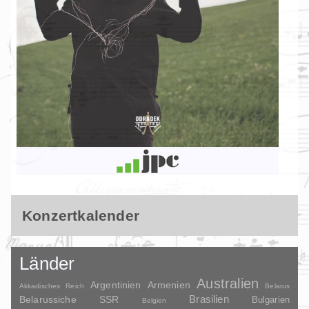
Konzertkalender
Länder
Australien
Argentinien
Armenien
Akkadisches Reich
Belarus
Brasilien
Belarussiche SSR
Bulgarien
Belgien