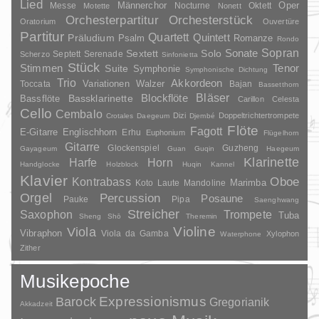
Lied
Oper
Messe
Männerchor
Nocturne
Oktett
Motette
Nonett
Orchesterpartitur
Orchesterstück
Oratorium
Ouvertüre
Partitur
Quartett
Quintett
Präludium
Psalm
Romanze
Rondo
Sopran
Sonate
Solo
Sextett
Septett
Serenade
Scherzo
Sinfonietta
Stück
Stimmen
Suite
Tenor
Symphonie
Symphonische Dichtung
Trio
Akkordeon
Variationen
Toccata
Walzer
Bajan
Bassetthorn
Bläser
Blockflöte
Bassklarinette
Bassflöte
Carillon
Celesta
Cello
Cembalo
Dizi
Doppeltrichtertrompete
Crotales
Daegeum
Djembé
Flöte
Fagott
E-Gitarre
Englischhorn
Erhu
Euphonium
Flügelhorn
Gitarre
Glockenspiel
Guzheng
Gayageum
Guan
Guqin
Haegeum
Klarinette
Harfe
Horn
Handglocke
Holzblock
Huqin
Kannel
Klavier
Kontrabass
Oboe
Marimba
Laute
Mandoline
Koto
Orgel
Percussion
Posaune
Pauke
Pipa
Saenghwang
Streicher
Saxophon
Trompete
Tuba
Sheng
Shō
Theremin
Violine
Viola
Vibraphon
Viola da Gamba
Xylophon
Waterphone
Zither
Musikepoche
Barock
Expressionismus
Gregorianik
Akkadzeit