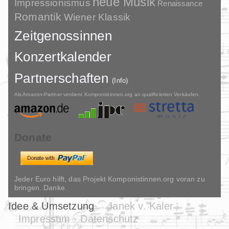
neue Musik
Impressionismus
Renaissance
Romantik
Wiener Klassik
Zeitgenossinnen
Konzertkalender
Partnerschaften
(Info)
Als Amazon-Partner verdient Komponistinnen.org an qualifizierten Verkäufen.
Donate
Jeder Euro hilft, das Projekt Komponistinnen.org voran zu
bringen. Danke.
Idee & Umsetzung
Janek v. Kaler
Impressum
Datenschutz