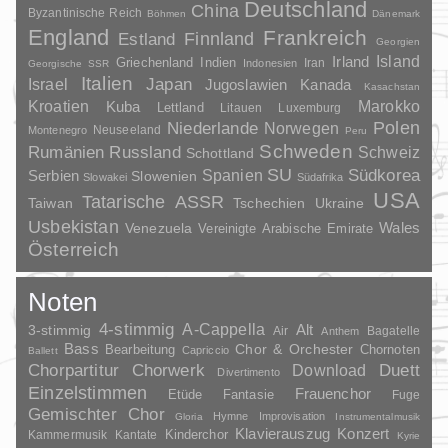
Deutschland
China
Byzantinische Reich
Böhmen
Dänemark
England
Frankreich
Finnland
Estland
Georgien
Irland
Island
Griechenland
Indien
Indonesien
Iran
Georgische SSR
Italien
Japan
Israel
Jugoslawien
Kanada
Kasachstan
Kroatien
Marokko
Kuba
Lettland
Litauen
Luxemburg
Polen
Niederlande
Norwegen
Neuseeland
Montenegro
Peru
Schweden
Rumänien
Russland
Schweiz
Schottland
SU
Spanien
Südkorea
Serbien
Slowenien
Slowakei
Südafrika
USA
Tatarische ASSR
Taiwan
Tschechien
Ukraine
Usbekistan
Wales
Venezuela
Vereinigte Arabische Emirate
Österreich
Noten
4-stimmig
A-Cappella
3-stimmig
Alt
Air
Bagatelle
Anthem
Bass
Chor & Orchester
Chornoten
Bearbeitung
Capriccio
Ballett
Duett
Chorpartitur
Chorwerk
Download
Divertimento
Einzelstimmen
Frauenchor
Fantasie
Etüde
Fuge
Gemischter Chor
Hymne
Improvisation
Gloria
Instrumentalmusik
Klavierauszug
Konzert
Kinderchor
Kammermusik
Kantate
Kyrie