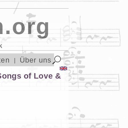
.org
k
ten
Über uns
 Songs of Love &