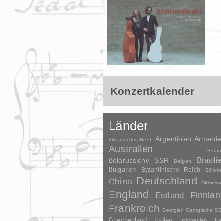
Konzertkalender
Länder
Argentinien
Armeni
Akkadisches Reich
Australien
Belar
Brasili
Belarussiche SSR
Belgien
Bulgarien
Byzantinische Reich
Böhm
Deutschland
China
Dänema
England
Finnlan
Estland
Frankreich
Georgien
Georgische S
Griechenland
Indien
Indonesien
Ir