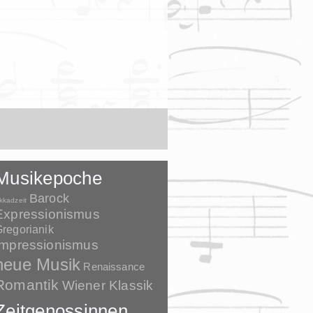
Musikepoche
Barock
kkadzeit
Expressionismus
regorianik
Impressionismus
neue Musik
Renaissance
Romantik
Wiener Klassik
Zeitgenossinnen