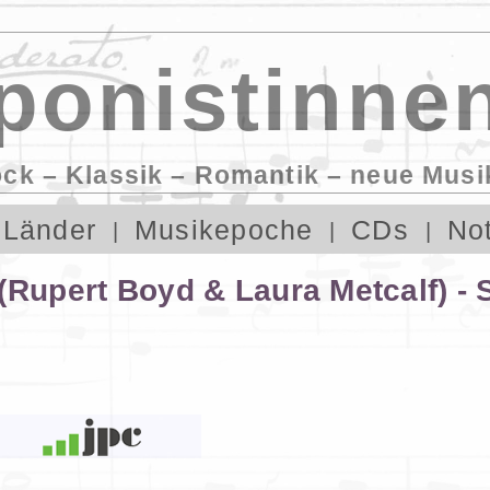
onistinnen
ock – Klassik – Romantik – neue Musi
Länder
Musikepoche
CDs
No
(Rupert Boyd & Laura Metcalf) -