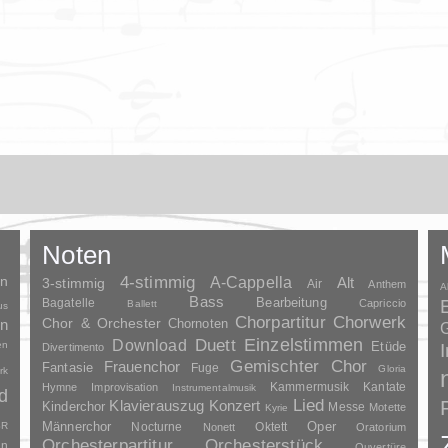
Noten
en
4-stimmig
A-Cappella
3-stimmig
Alt
Air
Anthem
A
Bass
Bagatelle
Bearbeitung
Capriccio
Ballett
us
Chorpartitur
Chorwerk
Chor & Orchester
en
Chornoten
G
Duett
Einzelstimmen
Download
en
Etüde
Divertimento
Gemischter Chor
Frauenchor
Fantasie
Fuge
Gloria
rk
Kammermusik
Kantate
Hymne
Improvisation
Instrumentalmusik
d
Lied
Klavierauszug
Konzert
Kinderchor
Messe
Motette
Kyrie
Oper
SR
Männerchor
Nocturne
Oktett
Nonett
Oratorium
Orchesterpartitur
Orchesterstück
an
Ouvertüre