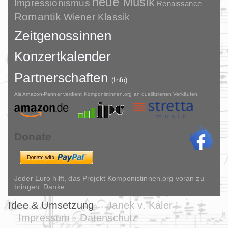
neue Musik
Impressionismus
Renaissance
Romantik
Wiener Klassik
Zeitgenossinnen
Konzertkalender
Partnerschaften
(Info)
Als Amazon-Partner verdient Komponistinnen.org an qualifizierten Verkäufen.
Donate
Jeder Euro hilft, das Projekt Komponistinnen.org voran zu
bringen. Danke.
Idee & Umsetzung
Janek v. Kaler
Impressum
Datenschutz