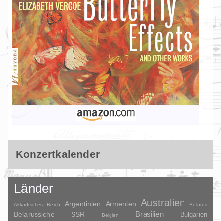
Konzertkalender
Länder
Australien
Argentinien
Armenien
Akkadisches Reich
Belarus
Brasilien
Belarussiche SSR
Bulgarien
Belgien