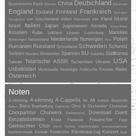
Deutschland
China
Byzantinische Reich
Böhmen
Dänemark
England
Frankreich
Finnland
Estland
Georgien
Irland
Island
Griechenland
Indien
Indonesien
Iran
Georgische SSR
Italien
Japan
Israel
Jugoslawien
Kanada
Kasachstan
Kroatien
Marokko
Kuba
Lettland
Litauen
Luxemburg
Polen
Niederlande
Norwegen
Neuseeland
Montenegro
Peru
Schweden
Rumänien
Russland
Schweiz
Schottland
SU
Spanien
Südkorea
Serbien
Slowenien
Slowakei
Südafrika
USA
Tatarische ASSR
Taiwan
Tschechien
Ukraine
Usbekistan
Wales
Venezuela
Vereinigte Arabische Emirate
Österreich
Noten
4-stimmig
A-Cappella
3-stimmig
Alt
Air
Bagatelle
Anthem
Bass
Chor & Orchester
Chornoten
Bearbeitung
Capriccio
Ballett
Duett
Chorpartitur
Chorwerk
Download
Divertimento
Einzelstimmen
Frauenchor
Fantasie
Etüde
Fuge
Gemischter Chor
Hymne
Improvisation
Gloria
Instrumentalmusik
Klavierauszug
Konzert
Kinderchor
Kammermusik
Kantate
Kyrie