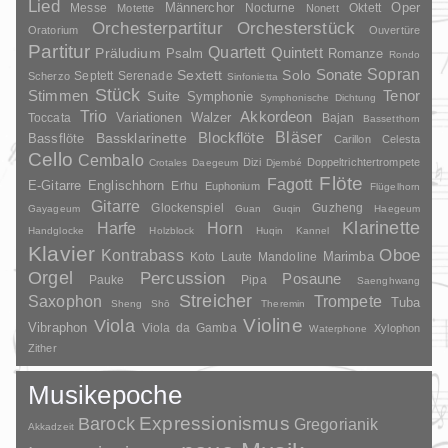
Lied
Oper
Messe
Männerchor
Nocturne
Oktett
Motette
Nonett
Orchesterpartitur
Orchesterstück
Oratorium
Ouvertüre
Partitur
Quartett
Quintett
Präludium
Psalm
Romanze
Rondo
Sopran
Sonate
Solo
Sextett
Septett
Serenade
Scherzo
Sinfonietta
Stück
Stimmen
Suite
Tenor
Symphonie
Symphonische Dichtung
Trio
Akkordeon
Variationen
Toccata
Walzer
Bajan
Bassetthorn
Bläser
Blockflöte
Bassklarinette
Bassflöte
Carillon
Celesta
Cello
Cembalo
Dizi
Doppeltrichtertrompete
Crotales
Daegeum
Djembé
Flöte
Fagott
E-Gitarre
Englischhorn
Erhu
Euphonium
Flügelhorn
Gitarre
Glockenspiel
Guzheng
Gayageum
Guan
Guqin
Haegeum
Klarinette
Harfe
Horn
Handglocke
Holzblock
Huqin
Kannel
Klavier
Kontrabass
Oboe
Marimba
Laute
Mandoline
Koto
Orgel
Percussion
Posaune
Pauke
Pipa
Saenghwang
Streicher
Saxophon
Trompete
Tuba
Sheng
Shō
Theremin
Violine
Viola
Vibraphon
Viola da Gamba
Xylophon
Waterphone
Zither
Musikepoche
Barock
Expressionismus
Gregorianik
Akkadzeit