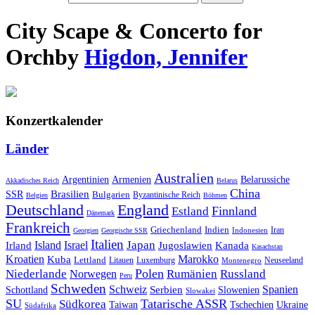
City Scape & Concerto for
Orch
by
Higdon, Jennifer
Konzertkalender
Länder
Australien
Armenien
Belarussiche
Argentinien
Akkadisches Reich
Belarus
China
SSR
Brasilien
Bulgarien
Byzantinische Reich
Belgien
Böhmen
Deutschland
England
Finnland
Estland
Dänemark
Frankreich
Griechenland
Indien
Indonesien
Iran
Georgien
Georgische SSR
Italien
Japan
Irland
Island
Israel
Jugoslawien
Kanada
Kasachstan
Kroatien
Marokko
Kuba
Lettland
Litauen
Luxemburg
Neuseeland
Montenegro
Polen
Rumänien
Niederlande
Russland
Norwegen
Peru
Schweden
Schweiz
Serbien
Spanien
Schottland
Slowenien
Slowakei
SU
Tatarische ASSR
Südkorea
Taiwan
Tschechien
Ukraine
Südafrika