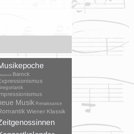
Musikepoche
Barock
kkadzeit
Expressionismus
regorianik
Impressionismus
neue Musik
Renaissance
Romantik
Wiener Klassik
Zeitgenossinnen