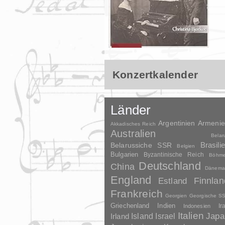
Konzertkalender
Länder
Argentinien
Armeni
Akkadisches Reich
Australien
Belar
Brasili
Belarussiche SSR
Belgien
Bulgarien
Byzantinische Reich
Böhm
Deutschland
China
Dänema
England
Finnlan
Estland
Frankreich
Georgien
Georgische S
Griechenland
Indien
Indonesien
Ir
Italien
Japa
Irland
Island
Israel