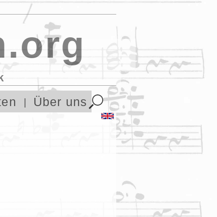
.org
k
ten
Über uns