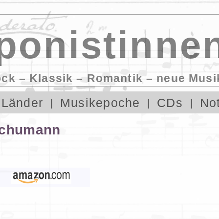
onistinnen
ock – Klassik – Romantik – neue Musi
Länder
Musikepoche
CDs
No
Schumann