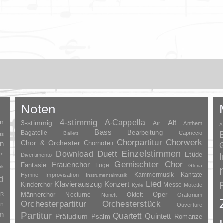
Noten
en
4-stimmig
A-Cappella
3-stimmig
Alt
Air
Anthem
A
Bass
Bagatelle
Bearbeitung
Capriccio
Ballett
us
Chorpartitur
Chorwerk
Chor & Orchester
en
Chornoten
G
Duett
Einzelstimmen
Download
en
Etüde
Divertimento
Gemischter Chor
Frauenchor
Fantasie
Fuge
Gloria
rk
Kammermusik
Kantate
Hymne
Improvisation
Instrumentalmusik
d
Lied
Klavierauszug
Konzert
Kinderchor
Messe
Motette
Kyrie
Oper
SR
Männerchor
Nocturne
Oktett
Nonett
Oratorium
Orchesterpartitur
Orchesterstück
an
Ouvertüre
n
Partitur
Quartett
Quintett
Präludium
Psalm
Romanze