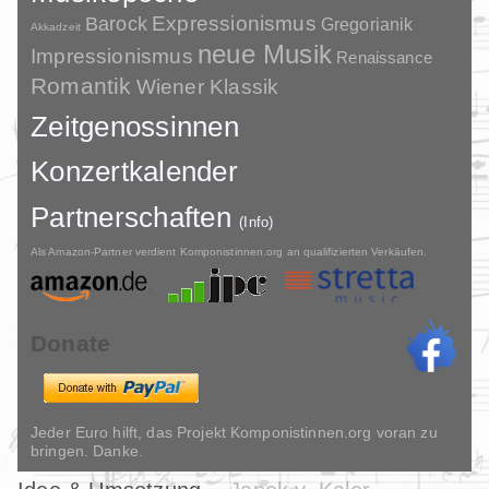
Barock
Expressionismus
Gregorianik
Akkadzeit
neue Musik
Impressionismus
Renaissance
Romantik
Wiener Klassik
Zeitgenossinnen
Konzertkalender
Partnerschaften
(Info)
Als Amazon-Partner verdient Komponistinnen.org an qualifizierten Verkäufen.
Donate
Jeder Euro hilft, das Projekt Komponistinnen.org voran zu
bringen. Danke.