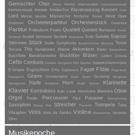
Gemischter Chor
Hymne
Improvisation
Gloria
Instrumentalmusik
Klavierauszug
Konzert
Kinderchor
Kammermusik
Kantate
Kyrie
Lied
Oper
Messe
Männerchor
Nocturne
Oktett
Motette
Nonett
Orchesterpartitur
Orchesterstück
Oratorium
Ouvertüre
Partitur
Quartett
Quintett
Präludium
Psalm
Romanze
Rondo
Sopran
Sonate
Solo
Sextett
Septett
Serenade
Scherzo
Sinfonietta
Stück
Stimmen
Suite
Tenor
Symphonie
Symphonische Dichtung
Trio
Akkordeon
Variationen
Toccata
Walzer
Bajan
Bassetthorn
Bläser
Blockflöte
Bassklarinette
Bassflöte
Carillon
Celesta
Cello
Cembalo
Dizi
Doppeltrichtertrompete
Crotales
Daegeum
Djembé
Flöte
Fagott
E-Gitarre
Englischhorn
Erhu
Euphonium
Flügelhorn
Gitarre
Glockenspiel
Guzheng
Gayageum
Guan
Guqin
Haegeum
Klarinette
Harfe
Horn
Handglocke
Holzblock
Huqin
Kannel
Klavier
Kontrabass
Oboe
Marimba
Laute
Mandoline
Koto
Orgel
Percussion
Posaune
Pauke
Pipa
Saenghwang
Streicher
Saxophon
Trompete
Tuba
Sheng
Shō
Theremin
Violine
Viola
Vibraphon
Viola da Gamba
Xylophon
Waterphone
Zither
Musikepoche