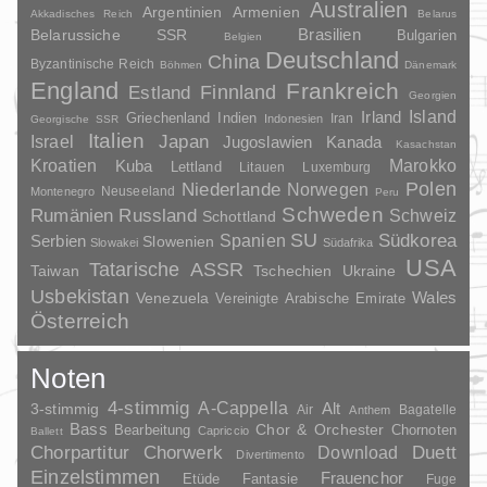
Australien
Argentinien
Armenien
Akkadisches Reich
Belarus
Brasilien
Belarussiche SSR
Bulgarien
Belgien
Deutschland
China
Byzantinische Reich
Böhmen
Dänemark
England
Frankreich
Finnland
Estland
Georgien
Irland
Island
Griechenland
Indien
Indonesien
Iran
Georgische SSR
Italien
Japan
Israel
Jugoslawien
Kanada
Kasachstan
Kroatien
Marokko
Kuba
Lettland
Litauen
Luxemburg
Polen
Niederlande
Norwegen
Neuseeland
Montenegro
Peru
Schweden
Rumänien
Russland
Schweiz
Schottland
SU
Spanien
Südkorea
Serbien
Slowenien
Slowakei
Südafrika
USA
Tatarische ASSR
Taiwan
Tschechien
Ukraine
Usbekistan
Wales
Venezuela
Vereinigte Arabische Emirate
Österreich
Noten
4-stimmig
A-Cappella
3-stimmig
Alt
Air
Bagatelle
Anthem
Bass
Chor & Orchester
Chornoten
Bearbeitung
Capriccio
Ballett
Duett
Chorpartitur
Chorwerk
Download
Divertimento
Einzelstimmen
Frauenchor
Fantasie
Etüde
Fuge