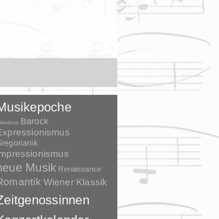
Musikepoche
Barock
kkadzeit
Expressionismus
regorianik
Impressionismus
neue Musik
Renaissance
Romantik
Wiener Klassik
Zeitgenossinnen