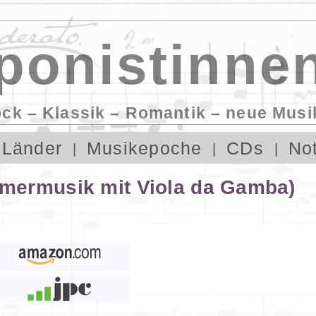
onistinnen
ock – Klassik – Romantik – neue Musi
Länder
Musikepoche
CDs
No
mermusik mit Viola da Gamba)