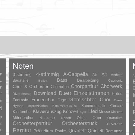
Noten
en
4-stimmig
A-Cappella
3-stimmig
Alt
Air
Anthem
A
Bass
Bagatelle
Bearbeitung
Capriccio
Ballett
us
Chorpartitur
Chorwerk
Chor & Orchester
en
Chornoten
G
Duett
Einzelstimmen
Download
en
Etüde
Divertimento
Gemischter Chor
Frauenchor
Fantasie
Fuge
Gloria
rk
Kammermusik
Kantate
Hymne
Improvisation
Instrumentalmusik
d
Lied
Klavierauszug
Konzert
Kinderchor
Messe
Motette
Kyrie
Oper
SR
Männerchor
Nocturne
Oktett
Nonett
Oratorium
Orchesterpartitur
Orchesterstück
an
Ouvertüre
n
Partitur
Quartett
Quintett
Präludium
Psalm
Romanze