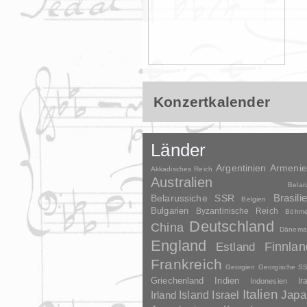
Konzertkalender
Länder
Argentinien
Armeni
Akkadisches Reich
Australien
Belar
Brasili
Belarussiche SSR
Belgien
Bulgarien
Byzantinische Reich
Böhm
Deutschland
China
Dänema
England
Finnlan
Estland
Frankreich
Georgien
Georgische S
Griechenland
Indien
Indonesien
Ir
Italien
Japa
Irland
Island
Israel