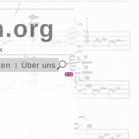
.org
k
ten
Über uns