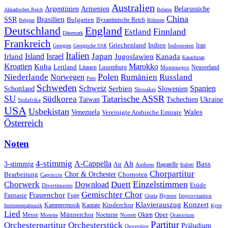
Australien
Armenien
Belarussiche
Argentinien
Akkadisches Reich
Belarus
China
SSR
Brasilien
Bulgarien
Byzantinische Reich
Belgien
Böhmen
Deutschland
England
Finnland
Estland
Dänemark
Frankreich
Griechenland
Indien
Indonesien
Iran
Georgien
Georgische SSR
Italien
Japan
Irland
Island
Israel
Jugoslawien
Kanada
Kasachstan
Kroatien
Marokko
Kuba
Lettland
Litauen
Luxemburg
Neuseeland
Montenegro
Polen
Rumänien
Niederlande
Russland
Norwegen
Peru
Schweden
Schweiz
Serbien
Spanien
Schottland
Slowenien
Slowakei
SU
Tatarische ASSR
Südkorea
Taiwan
Tschechien
Ukraine
Südafrika
USA
Usbekistan
Wales
Venezuela
Vereinigte Arabische Emirate
Österreich
Noten
4-stimmig
A-Cappella
3-stimmig
Alt
Bass
Air
Bagatelle
Anthem
Ballett
Chorpartitur
Chor & Orchester
Chornoten
Bearbeitung
Capriccio
Einzelstimmen
Chorwerk
Download
Duett
Etüde
Divertimento
Gemischter Chor
Frauenchor
Fantasie
Fuge
Hymne
Improvisation
Gloria
Klavierauszug
Konzert
Kantate
Kinderchor
Kammermusik
Instrumentalmusik
Kyrie
Lied
Oper
Messe
Männerchor
Oktett
Motette
Nocturne
Nonett
Oratorium
Partitur
Orchesterpartitur
Orchesterstück
Präludium
Ouvertüre