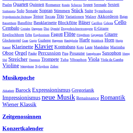
Quartett
Quintett
Psalm
Romanze
Sextett
Septett
Serenade
Scherzo
Rondo
Stück
Sonate
Sopran
Solo
Stimmen
Suite
Symphonie
Sinfonietta
Trio
Akkordeon
Tenor
Variationen
Toccata
Walzer
Bajan
Symphonische Dichtung
Cello
Bläser
Blockflöte
Bassklarinette
Bassflöte
Celesta
Bassetthorn
Carillon
Cembalo
E-Gitarre
Dizi
Doppeltrichtertrompete
Crotales
Daegeum
Djembé
Flöte
Gitarre
Fagott
Englischhorn
Erhu
Euphonium
Flügelhorn
Gayageum
Harfe
Horn
Guzheng
Glockenspiel
Guan
Guqin
Haegeum
Handglocke
Holzblock
Huqin
Klavier
Klarinette
Kontrabass
Marimba
Laute
Koto
Mandoline
Kannel
Orgel
Oboe
Percussion
Saxophon
Posaune
Pauke
Pipa
Saenghwang
Sheng
Streicher
Viola
Trompete
Tuba
Vibraphon
Viola da Gamba
Shō
Theremin
Violine
Zither
Waterphone
Xylophon
Musikepoche
Expressionismus
Barock
Gregorianik
Akkadzeit
neue Musik
Romantik
Impressionismus
Renaissance
Wiener Klassik
Zeitgenossinnen
Konzertkalender