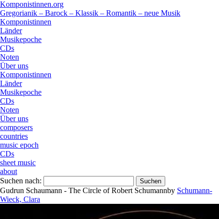
Komponistinnen.org
Gregorianik – Barock – Klassik – Romantik – neue Musik
Komponistinnen
Länder
Musikepoche
CDs
Noten
Über uns
Komponistinnen
Länder
Musikepoche
CDs
Noten
Über uns
composers
countries
music epoch
CDs
sheet music
about
Suchen nach:
Gudrun Schaumann - The Circle of Robert Schumann
by
Schumann-
Wieck, Clara