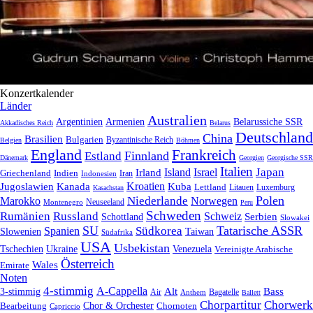
Konzertkalender
Länder
Australien
Armenien
Belarussiche SSR
Argentinien
Akkadisches Reich
Belarus
Deutschland
China
Brasilien
Bulgarien
Byzantinische Reich
Belgien
Böhmen
England
Frankreich
Finnland
Estland
Dänemark
Georgien
Georgische SSR
Italien
Japan
Irland
Island
Israel
Griechenland
Indien
Indonesien
Iran
Kroatien
Jugoslawien
Kanada
Kuba
Lettland
Litauen
Luxemburg
Kasachstan
Polen
Niederlande
Marokko
Norwegen
Neuseeland
Montenegro
Peru
Schweden
Rumänien
Russland
Schweiz
Serbien
Schottland
Slowakei
SU
Tatarische ASSR
Südkorea
Spanien
Taiwan
Slowenien
Südafrika
USA
Usbekistan
Tschechien
Venezuela
Ukraine
Vereinigte Arabische
Österreich
Wales
Emirate
Noten
4-stimmig
A-Cappella
3-stimmig
Alt
Bass
Air
Bagatelle
Anthem
Ballett
Chorpartitur
Chorwerk
Chor & Orchester
Chornoten
Bearbeitung
Capriccio