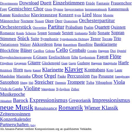
Einzelstimmen
Download
Duett
Frauenchor
Fantasie
Etüde
Divertimento
Gemischter Chor
Fuge
Hymne
Improvisation
Kammermusik
Gloria
Instrumentalmusik
Lied
Klavierauszug
Konzert
Kantate
Kinderchor
Messe
Motette
Kyrie
Orchesterpartitur
Oper
Männerchor
Oktett
Nocturne
Nonett
Oratorium
Partitur
Orchesterstück
Quartett
Quintett
Präludium
Psalm
Ouvertüre
Sonate
Sopran
Solo
Romanze
Sextett
Septett
Serenade
Scherzo
Rondo
Sinfonietta
Stück
Trio
Stimmen
Suite
Tenor
Symphonie
Toccata
Symphonische Dichtung
Akkordeon
Bassklarinette
Variationen
Bassflöte
Walzer
Bajan
Bassetthorn
Cello
Bläser
Blockflöte
Cembalo
Celesta
Dizi
Carillon
Crotales
Daegeum
Djembé
Flöte
Fagott
E-Gitarre
Englischhorn
Doppeltrichtertrompete
Erhu
Euphonium
Gitarre
Harfe
Guzheng
Glockenspiel
Flügelhorn
Gayageum
Guan
Guqin
Haegeum
Handglocke
Klavier
Klarinette
Horn
Kontrabass
Laute
Koto
Holzblock
Huqin
Kannel
Orgel
Oboe
Percussion
Posaune
Marimba
Pauke
Pipa
Mandoline
Saenghwang
Streicher
Viola
Saxophon
Trompete
Tuba
Vibraphon
Sheng
Shō
Theremin
Violine
Viola da Gamba
Zither
Waterphone
Xylophon
Musikepoche
Expressionismus
Impressionismus
Barock
Gregorianik
Akkadzeit
neue Musik
Romantik
Wiener Klassik
Renaissance
Zeitgenossinnen
Konzertkalender
Partnerschaften
(Info)
Als Amazon-Partner verdient Komponistinnen.org an qualifizierten Verkäufen.