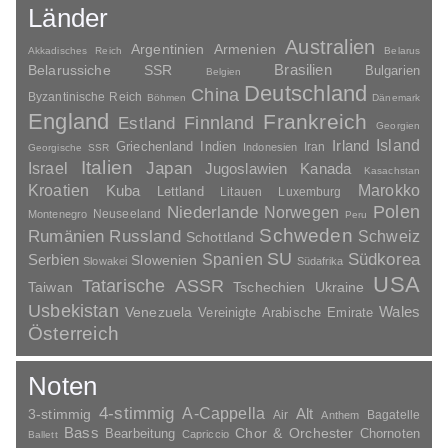
Länder
Australien
Argentinien
Armenien
Akkadisches Reich
Belarus
Brasilien
Belarussiche SSR
Bulgarien
Belgien
Deutschland
China
Byzantinische Reich
Böhmen
Dänemark
England
Frankreich
Finnland
Estland
Georgien
Irland
Island
Griechenland
Indien
Indonesien
Iran
Georgische SSR
Italien
Japan
Israel
Jugoslawien
Kanada
Kasachstan
Kroatien
Marokko
Kuba
Lettland
Litauen
Luxemburg
Polen
Niederlande
Norwegen
Neuseeland
Montenegro
Peru
Schweden
Rumänien
Russland
Schweiz
Schottland
SU
Spanien
Südkorea
Serbien
Slowenien
Slowakei
Südafrika
USA
Tatarische ASSR
Taiwan
Tschechien
Ukraine
Usbekistan
Wales
Venezuela
Vereinigte Arabische Emirate
Österreich
Noten
4-stimmig
A-Cappella
3-stimmig
Alt
Air
Bagatelle
Anthem
Bass
Chor & Orchester
Chornoten
Bearbeitung
Capriccio
Ballett