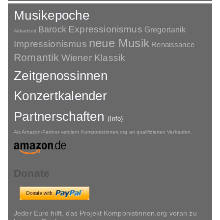
Musikepoche
Barock
Expressionismus
Gregorianik
Akkadzeit
neue Musik
Impressionismus
Renaissance
Romantik
Wiener Klassik
Zeitgenossinnen
Konzertkalender
Partnerschaften
(Info)
Als Amazon-Partner verdient Komponistinnen.org an qualifizierten Verkäufen.
Donate
Jeder Euro hilft, das Projekt Komponistinnen.org voran zu