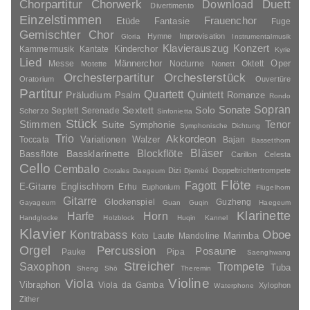
Duett
Chorpartitur
Chorwerk
Download
Divertimento
Einzelstimmen
Frauenchor
Fantasie
Etüde
Fuge
Gemischter Chor
Hymne
Improvisation
Gloria
Instrumentalmusik
Klavierauszug
Konzert
Kinderchor
Kammermusik
Kantate
Kyrie
Lied
Oper
Messe
Männerchor
Nocturne
Oktett
Motette
Nonett
Orchesterpartitur
Orchesterstück
Oratorium
Ouvertüre
Partitur
Quartett
Quintett
Präludium
Psalm
Romanze
Rondo
Sopran
Sonate
Solo
Sextett
Septett
Serenade
Scherzo
Sinfonietta
Stück
Stimmen
Suite
Tenor
Symphonie
Symphonische Dichtung
Trio
Akkordeon
Variationen
Toccata
Walzer
Bajan
Bassetthorn
Bläser
Blockflöte
Bassklarinette
Bassflöte
Carillon
Celesta
Cello
Cembalo
Dizi
Doppeltrichtertrompete
Crotales
Daegeum
Djembé
Flöte
Fagott
E-Gitarre
Englischhorn
Erhu
Euphonium
Flügelhorn
Gitarre
Glockenspiel
Guzheng
Gayageum
Guan
Guqin
Haegeum
Klarinette
Harfe
Horn
Handglocke
Holzblock
Huqin
Kannel
Klavier
Kontrabass
Oboe
Marimba
Laute
Mandoline
Koto
Orgel
Percussion
Posaune
Pauke
Pipa
Saenghwang
Streicher
Saxophon
Trompete
Tuba
Sheng
Shō
Theremin
Violine
Viola
Vibraphon
Viola da Gamba
Xylophon
Waterphone
Zither