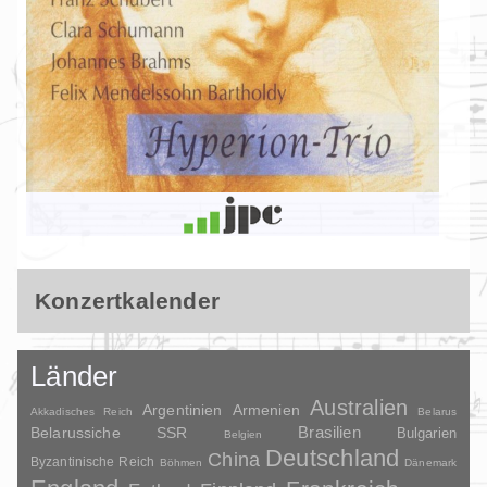
Konzertkalender
Länder
Australien
Argentinien
Armenien
Akkadisches Reich
Belarus
Brasilien
Belarussiche SSR
Bulgarien
Belgien
Deutschland
China
Byzantinische Reich
Böhmen
Dänemark