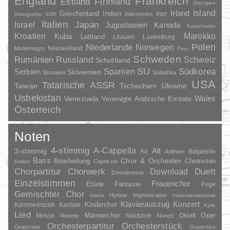
England
Frankreich
Finnland
Estland
Georgien
Irland
Island
Griechenland
Indien
Indonesien
Iran
Georgische SSR
Italien
Japan
Israel
Jugoslawien
Kanada
Kasachstan
Kroatien
Marokko
Kuba
Lettland
Litauen
Luxemburg
Polen
Niederlande
Norwegen
Neuseeland
Montenegro
Peru
Schweden
Rumänien
Russland
Schweiz
Schottland
SU
Spanien
Südkorea
Serbien
Slowenien
Slowakei
Südafrika
USA
Tatarische ASSR
Taiwan
Tschechien
Ukraine
Usbekistan
Wales
Venezuela
Vereinigte Arabische Emirate
Österreich
Noten
4-stimmig
A-Cappella
3-stimmig
Alt
Air
Bagatelle
Anthem
Bass
Chor & Orchester
Chornoten
Bearbeitung
Capriccio
Ballett
Duett
Chorpartitur
Chorwerk
Download
Divertimento
Einzelstimmen
Frauenchor
Fantasie
Etüde
Fuge
Gemischter Chor
Hymne
Improvisation
Gloria
Instrumentalmusik
Klavierauszug
Konzert
Kinderchor
Kammermusik
Kantate
Kyrie
Lied
Oper
Messe
Männerchor
Nocturne
Oktett
Motette
Nonett
Orchesterpartitur
Orchesterstück
Oratorium
Ouvertüre