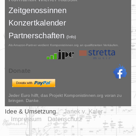
Zeitgenossinnen
Konzertkalender
Partnerschaften
(Info)
Als Amazon-Partner verdient Komponistinnen.org an qualifizierten Verkäufen.
Donate
Jeder Euro hilft, das Projekt Komponistinnen.org voran zu
bringen. Danke.
Idee & Umsetzung
Janek v. Kaler
Impressum
Datenschutz