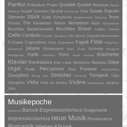
Partitur
Quartett
Quintett
Präludium
Psalm
Romanze
Rondo
Sopran
Sonate
Solo
Sextett
Septett
Serenade
Scherzo
Sinfonietta
Stück
Stimmen
Suite
Tenor
Symphonie
Symphonische Dichtung
Trio
Akkordeon
Variationen
Toccata
Walzer
Bajan
Bassetthorn
Bläser
Blockflöte
Bassklarinette
Bassflöte
Carillon
Celesta
Cello
Cembalo
Dizi
Doppeltrichtertrompete
Crotales
Daegeum
Djembé
Flöte
Fagott
E-Gitarre
Englischhorn
Erhu
Euphonium
Flügelhorn
Gitarre
Glockenspiel
Guzheng
Gayageum
Guan
Guqin
Haegeum
Klarinette
Harfe
Horn
Handglocke
Holzblock
Huqin
Kannel
Klavier
Kontrabass
Oboe
Marimba
Laute
Mandoline
Koto
Orgel
Percussion
Posaune
Pauke
Pipa
Saenghwang
Streicher
Saxophon
Trompete
Tuba
Sheng
Shō
Theremin
Violine
Viola
Vibraphon
Viola da Gamba
Xylophon
Waterphone
Zither
Musikepoche
Barock
Expressionismus
Gregorianik
Akkadzeit
neue Musik
Impressionismus
Renaissance
Romantik
Wiener Klassik