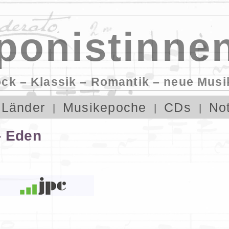
onistinnen
ock – Klassik – Romantik – neue Musi
Länder
Musikepoche
CDs
No
- Eden