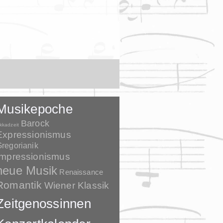
Musikepoche
Barock
kkadzeit
Expressionismus
regorianik
Impressionismus
neue Musik
Renaissance
Romantik
Wiener Klassik
Zeitgenossinnen