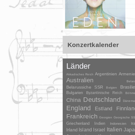
Konzertkalender
Länder
Argentinien
Armeni
Akkadisches Reich
Australien
Belar
Brasili
Belarussiche SSR
Belgien
Bulgarien
Byzantinische Reich
Böhm
Deutschland
China
Dänema
England
Finnlan
Estland
Frankreich
Georgien
Georgische S
Griechenland
Indien
Indonesien
Ir
Italien
Japa
Irland
Island
Israel