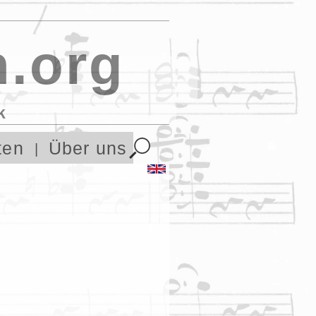
.org
k
ten
Über uns