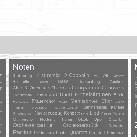
Noten
en
4-stimmig
A-Cappella
3-stimmig
Alt
Air
Anthem
A
Bass
Bagatelle
Bearbeitung
Capriccio
Ballett
us
Chorpartitur
Chorwerk
Chor & Orchester
en
Chornoten
G
Duett
Einzelstimmen
Download
en
Etüde
Divertimento
Gemischter Chor
Frauenchor
Fantasie
Fuge
Gloria
rk
Kammermusik
Kantate
Hymne
Improvisation
Instrumentalmusik
d
Lied
Klavierauszug
Konzert
Kinderchor
Messe
Motette
Kyrie
Oper
SR
Männerchor
Nocturne
Oktett
Nonett
Oratorium
Orchesterpartitur
Orchesterstück
an
Ouvertüre
n
Partitur
Quartett
Quintett
Präludium
Psalm
Romanze