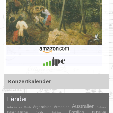
Konzertkalender
Länder
Australien
Argentinien
Armenien
Akkadisches Reich
Belarus
Brasilien
Belarussiche SSR
Bulgarien
Belgien