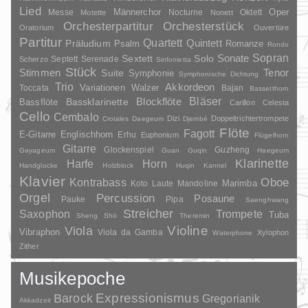
Lied
Oper
Messe
Männerchor
Nocturne
Oktett
Motette
Nonett
Orchesterpartitur
Orchesterstück
Oratorium
Ouvertüre
Partitur
Quartett
Quintett
Präludium
Psalm
Romanze
Rondo
Sopran
Sonate
Solo
Sextett
Septett
Serenade
Scherzo
Sinfonietta
Stück
Stimmen
Suite
Tenor
Symphonie
Symphonische Dichtung
Trio
Akkordeon
Variationen
Toccata
Walzer
Bajan
Bassetthorn
Bläser
Blockflöte
Bassklarinette
Bassflöte
Carillon
Celesta
Cello
Cembalo
Dizi
Doppeltrichtertrompete
Crotales
Daegeum
Djembé
Flöte
Fagott
E-Gitarre
Englischhorn
Erhu
Euphonium
Flügelhorn
Gitarre
Glockenspiel
Guzheng
Gayageum
Guan
Guqin
Haegeum
Klarinette
Harfe
Horn
Handglocke
Holzblock
Huqin
Kannel
Klavier
Kontrabass
Oboe
Marimba
Laute
Mandoline
Koto
Orgel
Percussion
Posaune
Pauke
Pipa
Saenghwang
Streicher
Saxophon
Trompete
Tuba
Sheng
Shō
Theremin
Violine
Viola
Vibraphon
Viola da Gamba
Xylophon
Waterphone
Zither
Musikepoche
Barock
Expressionismus
Gregorianik
Akkadzeit