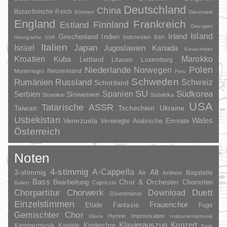
Deutschland
China
Byzantinische Reich
Böhmen
Dänemark
England
Frankreich
Finnland
Estland
Georgien
Irland
Island
Griechenland
Indien
Indonesien
Iran
Georgische SSR
Italien
Japan
Israel
Jugoslawien
Kanada
Kasachstan
Kroatien
Marokko
Kuba
Lettland
Litauen
Luxemburg
Polen
Niederlande
Norwegen
Neuseeland
Montenegro
Peru
Schweden
Rumänien
Russland
Schweiz
Schottland
SU
Spanien
Südkorea
Serbien
Slowenien
Slowakei
Südafrika
USA
Tatarische ASSR
Taiwan
Tschechien
Ukraine
Usbekistan
Wales
Venezuela
Vereinigte Arabische Emirate
Österreich
Noten
4-stimmig
A-Cappella
3-stimmig
Alt
Air
Bagatelle
Anthem
Bass
Chor & Orchester
Chornoten
Bearbeitung
Capriccio
Ballett
Duett
Chorpartitur
Chorwerk
Download
Divertimento
Einzelstimmen
Frauenchor
Fantasie
Etüde
Fuge
Gemischter Chor
Hymne
Improvisation
Gloria
Instrumentalmusik
Klavierauszug
Konzert
Kinderchor
Kammermusik
Kantate
Kyrie