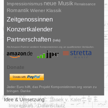
neue Musik
Impressionismus
Renaissance
Romantik
Wiener Klassik
Zeitgenossinnen
Konzertkalender
Partnerschaften
(Info)
Als Amazon-Partner verdient Komponistinnen.org an qualifizierten Verkäufen.
Donate
Jeder Euro hilft, das Projekt Komponistinnen.org voran zu
bringen. Danke.
Idee & Umsetzung
Janek v. Kaler
Impressum
Datenschutz