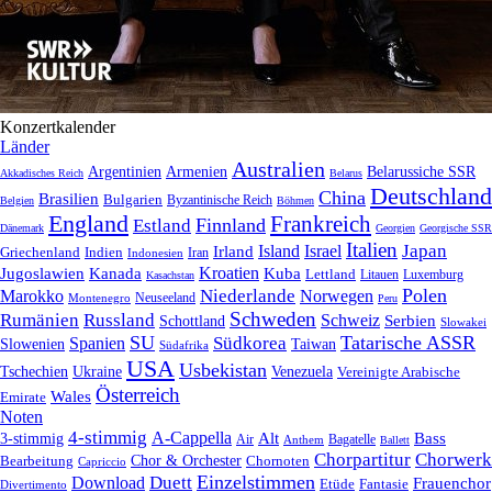
Konzertkalender
Länder
Australien
Armenien
Belarussiche SSR
Argentinien
Akkadisches Reich
Belarus
Deutschland
China
Brasilien
Bulgarien
Byzantinische Reich
Belgien
Böhmen
England
Frankreich
Finnland
Estland
Dänemark
Georgien
Georgische SSR
Italien
Japan
Irland
Island
Israel
Griechenland
Indien
Indonesien
Iran
Kroatien
Jugoslawien
Kanada
Kuba
Lettland
Litauen
Luxemburg
Kasachstan
Polen
Niederlande
Marokko
Norwegen
Neuseeland
Montenegro
Peru
Schweden
Rumänien
Russland
Schweiz
Serbien
Schottland
Slowakei
SU
Tatarische ASSR
Südkorea
Spanien
Taiwan
Slowenien
Südafrika
USA
Usbekistan
Tschechien
Venezuela
Ukraine
Vereinigte Arabische
Österreich
Wales
Emirate
Noten
4-stimmig
A-Cappella
3-stimmig
Alt
Bass
Air
Bagatelle
Anthem
Ballett
Chorpartitur
Chorwerk
Chor & Orchester
Chornoten
Bearbeitung
Capriccio
Einzelstimmen
Download
Duett
Frauenchor
Fantasie
Etüde
Divertimento