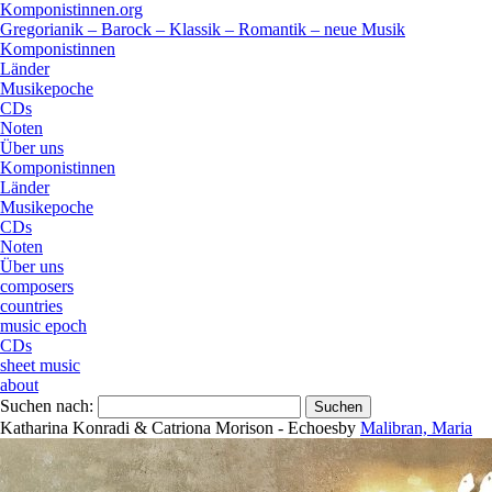
Komponistinnen.org
Gregorianik – Barock – Klassik – Romantik – neue Musik
Komponistinnen
Länder
Musikepoche
CDs
Noten
Über uns
Komponistinnen
Länder
Musikepoche
CDs
Noten
Über uns
composers
countries
music epoch
CDs
sheet music
about
Suchen nach:
Katharina Konradi & Catriona Morison - Echoes
by
Malibran, Maria