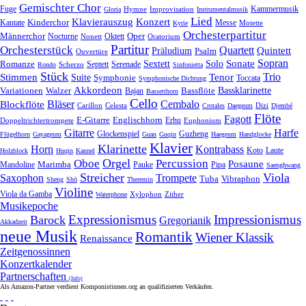
Gemischter Chor
Fuge
Hymne
Improvisation
Kammermusik
Gloria
Instrumentalmusik
Lied
Klavierauszug
Konzert
Kantate
Kinderchor
Messe
Motette
Kyrie
Orchesterpartitur
Oper
Männerchor
Oktett
Nocturne
Nonett
Oratorium
Partitur
Orchesterstück
Quartett
Quintett
Präludium
Psalm
Ouvertüre
Sonate
Sopran
Solo
Romanze
Sextett
Septett
Serenade
Scherzo
Rondo
Sinfonietta
Stück
Trio
Stimmen
Suite
Tenor
Symphonie
Toccata
Symphonische Dichtung
Akkordeon
Bassklarinette
Variationen
Bassflöte
Walzer
Bajan
Bassetthorn
Cello
Bläser
Blockflöte
Cembalo
Celesta
Dizi
Carillon
Crotales
Daegeum
Djembé
Flöte
Fagott
E-Gitarre
Englischhorn
Doppeltrichtertrompete
Erhu
Euphonium
Gitarre
Harfe
Guzheng
Glockenspiel
Flügelhorn
Gayageum
Guan
Guqin
Haegeum
Handglocke
Klavier
Klarinette
Horn
Kontrabass
Laute
Koto
Holzblock
Huqin
Kannel
Orgel
Oboe
Percussion
Posaune
Marimba
Pauke
Pipa
Mandoline
Saenghwang
Streicher
Viola
Saxophon
Trompete
Tuba
Vibraphon
Sheng
Shō
Theremin
Violine
Viola da Gamba
Zither
Waterphone
Xylophon
Musikepoche
Expressionismus
Impressionismus
Barock
Gregorianik
Akkadzeit
neue Musik
Romantik
Wiener Klassik
Renaissance
Zeitgenossinnen
Konzertkalender
Partnerschaften
(Info)
Als Amazon-Partner verdient Komponistinnen.org an qualifizierten Verkäufen.