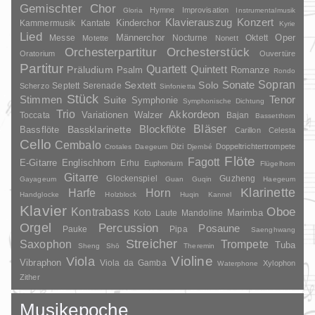
Gemischter Chor
Hymne
Improvisation
Gloria
Instrumentalmusik
Klavierauszug
Konzert
Kinderchor
Kammermusik
Kantate
Kyrie
Lied
Oper
Messe
Männerchor
Nocturne
Oktett
Motette
Nonett
Orchesterpartitur
Orchesterstück
Oratorium
Ouvertüre
Partitur
Quartett
Quintett
Präludium
Psalm
Romanze
Rondo
Sopran
Sonate
Solo
Sextett
Septett
Serenade
Scherzo
Sinfonietta
Stück
Stimmen
Suite
Tenor
Symphonie
Symphonische Dichtung
Trio
Akkordeon
Variationen
Toccata
Walzer
Bajan
Bassetthorn
Bläser
Blockflöte
Bassklarinette
Bassflöte
Carillon
Celesta
Cello
Cembalo
Dizi
Doppeltrichtertrompete
Crotales
Daegeum
Djembé
Flöte
Fagott
E-Gitarre
Englischhorn
Erhu
Euphonium
Flügelhorn
Gitarre
Glockenspiel
Guzheng
Gayageum
Guan
Guqin
Haegeum
Klarinette
Harfe
Horn
Handglocke
Holzblock
Huqin
Kannel
Klavier
Kontrabass
Oboe
Marimba
Laute
Mandoline
Koto
Orgel
Percussion
Posaune
Pauke
Pipa
Saenghwang
Streicher
Saxophon
Trompete
Tuba
Sheng
Shō
Theremin
Violine
Viola
Vibraphon
Viola da Gamba
Xylophon
Waterphone
Zither
Musikepoche