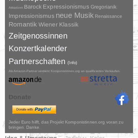
Barock
Expressionismus
Gregorianik
Akkadzeit
neue Musik
Impressionismus
Renaissance
Romantik
Wiener Klassik
Zeitgenossinnen
Konzertkalender
Partnerschaften
(Info)
Als Amazon-Partner verdient Komponistinnen.org an qualifizierten Verkäufen.
Donate
Jeder Euro hilft, das Projekt Komponistinnen.org voran zu
bringen. Danke.