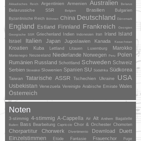
Australien
Argentinien
Armenien
Akkadisches Reich
Belarus
Brasilien
Belarussiche SSR
Bulgarien
Belgien
Deutschland
China
Byzantinische Reich
Böhmen
Dänemark
England
Frankreich
Finnland
Estland
Georgien
Irland
Island
Griechenland
Indien
Indonesien
Iran
Georgische SSR
Italien
Japan
Israel
Jugoslawien
Kanada
Kasachstan
Kroatien
Marokko
Kuba
Lettland
Litauen
Luxemburg
Polen
Niederlande
Norwegen
Neuseeland
Montenegro
Peru
Schweden
Rumänien
Russland
Schweiz
Schottland
SU
Spanien
Südkorea
Serbien
Slowenien
Slowakei
Südafrika
USA
Tatarische ASSR
Taiwan
Tschechien
Ukraine
Usbekistan
Wales
Venezuela
Vereinigte Arabische Emirate
Österreich
Noten
4-stimmig
A-Cappella
3-stimmig
Alt
Air
Bagatelle
Anthem
Bass
Chor & Orchester
Chornoten
Bearbeitung
Capriccio
Ballett
Duett
Chorpartitur
Chorwerk
Download
Divertimento
Einzelstimmen
Frauenchor
Fantasie
Etüde
Fuge