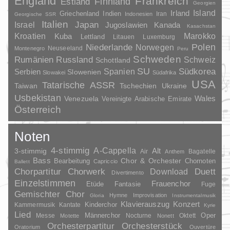
England
Frankreich
Finnland
Estland
Georgien
Irland
Island
Griechenland
Indien
Indonesien
Iran
Georgische SSR
Italien
Japan
Israel
Jugoslawien
Kanada
Kasachstan
Kroatien
Marokko
Kuba
Lettland
Litauen
Luxemburg
Polen
Niederlande
Norwegen
Neuseeland
Montenegro
Peru
Schweden
Rumänien
Russland
Schweiz
Schottland
SU
Spanien
Südkorea
Serbien
Slowenien
Slowakei
Südafrika
USA
Tatarische ASSR
Taiwan
Tschechien
Ukraine
Usbekistan
Wales
Venezuela
Vereinigte Arabische Emirate
Österreich
Noten
4-stimmig
A-Cappella
3-stimmig
Alt
Air
Bagatelle
Anthem
Bass
Chor & Orchester
Chornoten
Bearbeitung
Capriccio
Ballett
Duett
Chorpartitur
Chorwerk
Download
Divertimento
Einzelstimmen
Frauenchor
Fantasie
Etüde
Fuge
Gemischter Chor
Hymne
Improvisation
Gloria
Instrumentalmusik
Klavierauszug
Konzert
Kinderchor
Kammermusik
Kantate
Kyrie
Lied
Oper
Messe
Männerchor
Nocturne
Oktett
Motette
Nonett
Orchesterpartitur
Orchesterstück
Oratorium
Ouvertüre