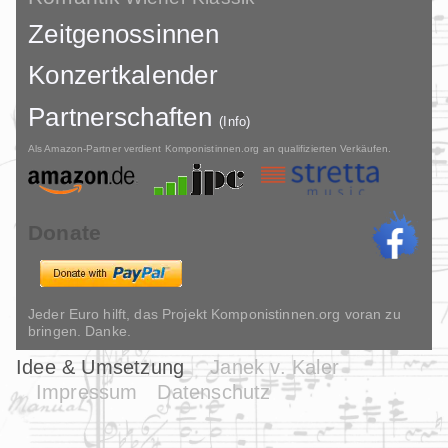
Zeitgenossinnen
Konzertkalender
Partnerschaften
(Info)
Als Amazon-Partner verdient Komponistinnen.org an qualifizierten Verkäufen.
Donate
Jeder Euro hilft, das Projekt Komponistinnen.org voran zu
bringen. Danke.
Idee & Umsetzung
Janek v. Kaler
Impressum
Datenschutz