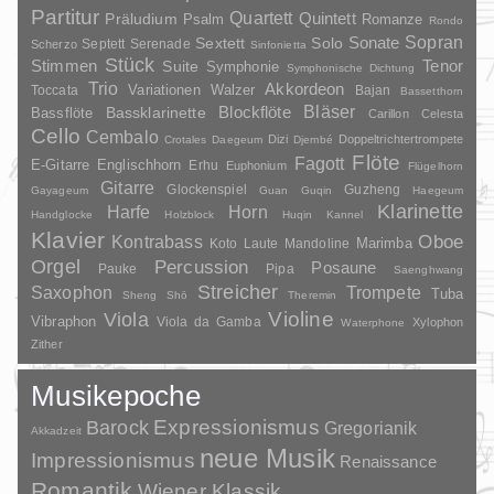
Partitur
Quartett
Quintett
Präludium
Psalm
Romanze
Rondo
Sopran
Sonate
Solo
Sextett
Septett
Serenade
Scherzo
Sinfonietta
Stück
Stimmen
Suite
Tenor
Symphonie
Symphonische Dichtung
Trio
Akkordeon
Variationen
Toccata
Walzer
Bajan
Bassetthorn
Bläser
Blockflöte
Bassklarinette
Bassflöte
Carillon
Celesta
Cello
Cembalo
Dizi
Doppeltrichtertrompete
Crotales
Daegeum
Djembé
Flöte
Fagott
E-Gitarre
Englischhorn
Erhu
Euphonium
Flügelhorn
Gitarre
Glockenspiel
Guzheng
Gayageum
Guan
Guqin
Haegeum
Klarinette
Harfe
Horn
Handglocke
Holzblock
Huqin
Kannel
Klavier
Kontrabass
Oboe
Marimba
Laute
Mandoline
Koto
Orgel
Percussion
Posaune
Pauke
Pipa
Saenghwang
Streicher
Saxophon
Trompete
Tuba
Sheng
Shō
Theremin
Violine
Viola
Vibraphon
Viola da Gamba
Xylophon
Waterphone
Zither
Musikepoche
Barock
Expressionismus
Gregorianik
Akkadzeit
neue Musik
Impressionismus
Renaissance
Romantik
Wiener Klassik