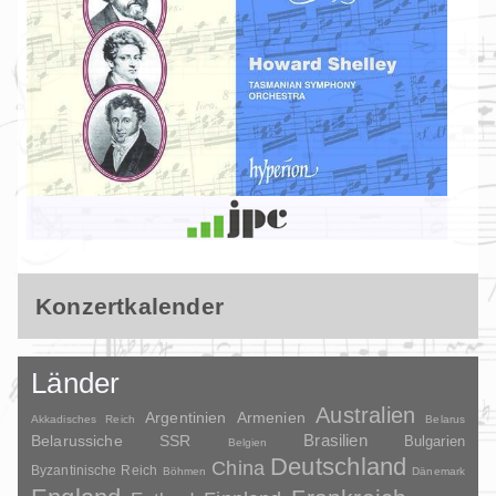
Konzertkalender
Länder
Australien
Argentinien
Armenien
Akkadisches Reich
Belarus
Brasilien
Belarussiche SSR
Bulgarien
Belgien
Deutschland
China
Byzantinische Reich
Böhmen
Dänemark