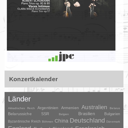
Konzertkalender
Länder
Australien
Argentinien
Armenien
Akkadisches Reich
Belarus
Brasilien
Belarussiche SSR
Bulgarien
Belgien
Deutschland
China
Byzantinische Reich
Böhmen
Dänemark