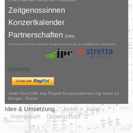
Zeitgenossinnen
Konzertkalender
Partnerschaften
(Info)
Als Amazon-Partner verdient Komponistinnen.org an qualifizierten Verkäufen.
Donate
Jeder Euro hilft, das Projekt Komponistinnen.org voran zu
bringen. Danke.
Idee & Umsetzung
Janek v. Kaler
Impressum
Datenschutz