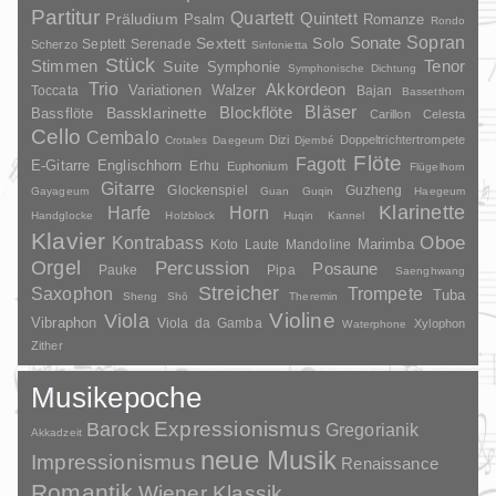
Partitur
Quartett
Quintett
Präludium
Psalm
Romanze
Rondo
Sopran
Sonate
Solo
Sextett
Septett
Serenade
Scherzo
Sinfonietta
Stück
Stimmen
Suite
Tenor
Symphonie
Symphonische Dichtung
Trio
Akkordeon
Variationen
Toccata
Walzer
Bajan
Bassetthorn
Bläser
Blockflöte
Bassklarinette
Bassflöte
Carillon
Celesta
Cello
Cembalo
Dizi
Doppeltrichtertrompete
Crotales
Daegeum
Djembé
Flöte
Fagott
E-Gitarre
Englischhorn
Erhu
Euphonium
Flügelhorn
Gitarre
Glockenspiel
Guzheng
Gayageum
Guan
Guqin
Haegeum
Klarinette
Harfe
Horn
Handglocke
Holzblock
Huqin
Kannel
Klavier
Kontrabass
Oboe
Marimba
Laute
Mandoline
Koto
Orgel
Percussion
Posaune
Pauke
Pipa
Saenghwang
Streicher
Saxophon
Trompete
Tuba
Sheng
Shō
Theremin
Violine
Viola
Vibraphon
Viola da Gamba
Xylophon
Waterphone
Zither
Musikepoche
Barock
Expressionismus
Gregorianik
Akkadzeit
neue Musik
Impressionismus
Renaissance
Romantik
Wiener Klassik