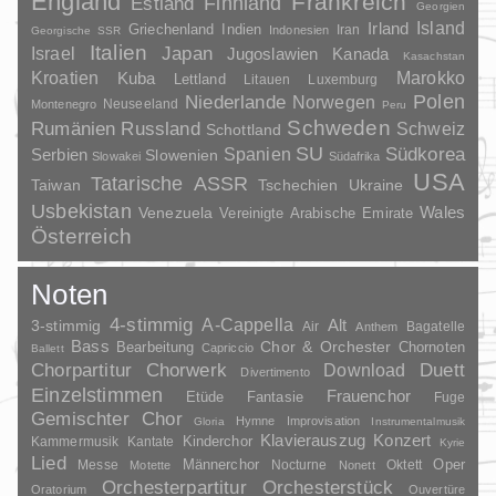
England
Frankreich
Finnland
Estland
Georgien
Irland
Island
Griechenland
Indien
Indonesien
Iran
Georgische SSR
Italien
Japan
Israel
Jugoslawien
Kanada
Kasachstan
Kroatien
Marokko
Kuba
Lettland
Litauen
Luxemburg
Polen
Niederlande
Norwegen
Neuseeland
Montenegro
Peru
Schweden
Rumänien
Russland
Schweiz
Schottland
SU
Spanien
Südkorea
Serbien
Slowenien
Slowakei
Südafrika
USA
Tatarische ASSR
Taiwan
Tschechien
Ukraine
Usbekistan
Wales
Venezuela
Vereinigte Arabische Emirate
Österreich
Noten
4-stimmig
A-Cappella
3-stimmig
Alt
Air
Bagatelle
Anthem
Bass
Chor & Orchester
Chornoten
Bearbeitung
Capriccio
Ballett
Duett
Chorpartitur
Chorwerk
Download
Divertimento
Einzelstimmen
Frauenchor
Fantasie
Etüde
Fuge
Gemischter Chor
Hymne
Improvisation
Gloria
Instrumentalmusik
Klavierauszug
Konzert
Kinderchor
Kammermusik
Kantate
Kyrie
Lied
Oper
Messe
Männerchor
Nocturne
Oktett
Motette
Nonett
Orchesterpartitur
Orchesterstück
Oratorium
Ouvertüre