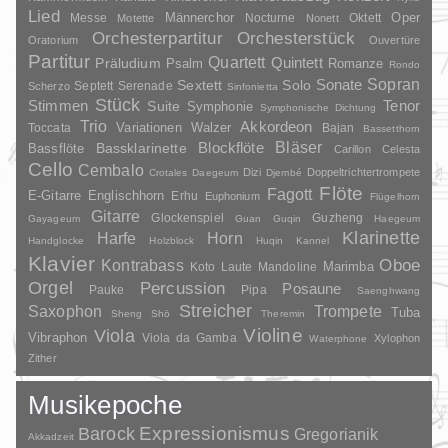
Lied
Oper
Messe
Männerchor
Nocturne
Oktett
Motette
Nonett
Orchesterpartitur
Orchesterstück
Oratorium
Ouvertüre
Partitur
Quartett
Quintett
Präludium
Psalm
Romanze
Rondo
Sopran
Sonate
Solo
Sextett
Septett
Serenade
Scherzo
Sinfonietta
Stück
Stimmen
Suite
Tenor
Symphonie
Symphonische Dichtung
Trio
Akkordeon
Variationen
Toccata
Walzer
Bajan
Bassetthorn
Bläser
Blockflöte
Bassklarinette
Bassflöte
Carillon
Celesta
Cello
Cembalo
Dizi
Doppeltrichtertrompete
Crotales
Daegeum
Djembé
Flöte
Fagott
E-Gitarre
Englischhorn
Erhu
Euphonium
Flügelhorn
Gitarre
Glockenspiel
Guzheng
Gayageum
Guan
Guqin
Haegeum
Klarinette
Harfe
Horn
Handglocke
Holzblock
Huqin
Kannel
Klavier
Kontrabass
Oboe
Marimba
Laute
Mandoline
Koto
Orgel
Percussion
Posaune
Pauke
Pipa
Saenghwang
Streicher
Saxophon
Trompete
Tuba
Sheng
Shō
Theremin
Violine
Viola
Vibraphon
Viola da Gamba
Xylophon
Waterphone
Zither
Musikepoche
Barock
Expressionismus
Gregorianik
Akkadzeit