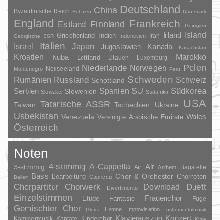
Deutschland
China
Byzantinische Reich
Böhmen
Dänemark
England
Frankreich
Finnland
Estland
Georgien
Irland
Island
Griechenland
Indien
Indonesien
Iran
Georgische SSR
Italien
Japan
Israel
Jugoslawien
Kanada
Kasachstan
Kroatien
Marokko
Kuba
Lettland
Litauen
Luxemburg
Polen
Niederlande
Norwegen
Neuseeland
Montenegro
Peru
Schweden
Rumänien
Russland
Schweiz
Schottland
SU
Spanien
Südkorea
Serbien
Slowenien
Slowakei
Südafrika
USA
Tatarische ASSR
Taiwan
Tschechien
Ukraine
Usbekistan
Wales
Venezuela
Vereinigte Arabische Emirate
Österreich
Noten
4-stimmig
A-Cappella
3-stimmig
Alt
Air
Bagatelle
Anthem
Bass
Chor & Orchester
Chornoten
Bearbeitung
Capriccio
Ballett
Duett
Chorpartitur
Chorwerk
Download
Divertimento
Einzelstimmen
Frauenchor
Fantasie
Etüde
Fuge
Gemischter Chor
Hymne
Improvisation
Gloria
Instrumentalmusik
Klavierauszug
Konzert
Kinderchor
Kammermusik
Kantate
Kyrie