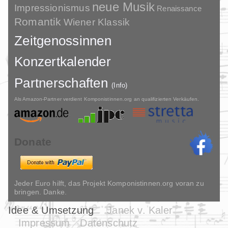
neue Musik
Impressionismus
Renaissance
Romantik
Wiener Klassik
Zeitgenossinnen
Konzertkalender
Partnerschaften
(Info)
Als Amazon-Partner verdient Komponistinnen.org an qualifizierten Verkäufen.
Donate
Jeder Euro hilft, das Projekt Komponistinnen.org voran zu
bringen. Danke.
Idee & Umsetzung
Janek v. Kaler
Impressum
Datenschutz