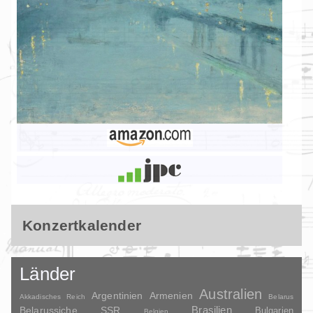
Konzertkalender
Länder
Australien
Argentinien
Armenien
Akkadisches Reich
Belarus
Brasilien
Belarussiche SSR
Bulgarien
Belgien