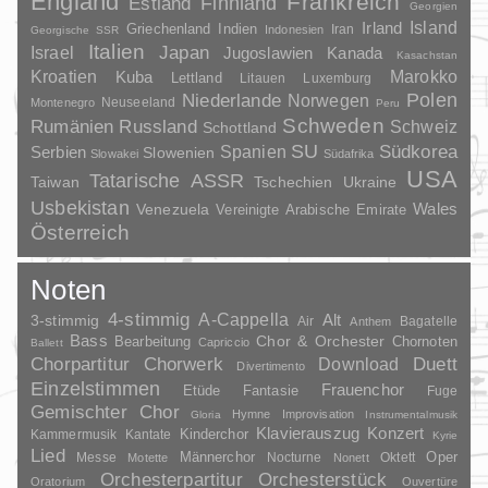
England
Frankreich
Finnland
Estland
Georgien
Irland
Island
Griechenland
Indien
Indonesien
Iran
Georgische SSR
Italien
Japan
Israel
Jugoslawien
Kanada
Kasachstan
Kroatien
Marokko
Kuba
Lettland
Litauen
Luxemburg
Polen
Niederlande
Norwegen
Neuseeland
Montenegro
Peru
Schweden
Rumänien
Russland
Schweiz
Schottland
SU
Spanien
Südkorea
Serbien
Slowenien
Slowakei
Südafrika
USA
Tatarische ASSR
Taiwan
Tschechien
Ukraine
Usbekistan
Wales
Venezuela
Vereinigte Arabische Emirate
Österreich
Noten
4-stimmig
A-Cappella
3-stimmig
Alt
Air
Bagatelle
Anthem
Bass
Chor & Orchester
Chornoten
Bearbeitung
Capriccio
Ballett
Duett
Chorpartitur
Chorwerk
Download
Divertimento
Einzelstimmen
Frauenchor
Fantasie
Etüde
Fuge
Gemischter Chor
Hymne
Improvisation
Gloria
Instrumentalmusik
Klavierauszug
Konzert
Kinderchor
Kammermusik
Kantate
Kyrie
Lied
Oper
Messe
Männerchor
Nocturne
Oktett
Motette
Nonett
Orchesterpartitur
Orchesterstück
Oratorium
Ouvertüre