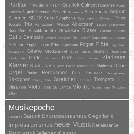
Partitur
Quartett
Quintett
Präludium
Psalm
Romanze
Rondo
Sopran
Sonate
Solo
Sextett
Septett
Serenade
Scherzo
Sinfonietta
Stück
Stimmen
Suite
Tenor
Symphonie
Symphonische Dichtung
Trio
Akkordeon
Variationen
Toccata
Walzer
Bajan
Bassetthorn
Bläser
Blockflöte
Bassklarinette
Bassflöte
Carillon
Celesta
Cello
Cembalo
Dizi
Doppeltrichtertrompete
Crotales
Daegeum
Djembé
Flöte
Fagott
E-Gitarre
Englischhorn
Erhu
Euphonium
Flügelhorn
Gitarre
Glockenspiel
Guzheng
Gayageum
Guan
Guqin
Haegeum
Klarinette
Harfe
Horn
Handglocke
Holzblock
Huqin
Kannel
Klavier
Kontrabass
Oboe
Marimba
Laute
Mandoline
Koto
Orgel
Percussion
Posaune
Pauke
Pipa
Saenghwang
Streicher
Saxophon
Trompete
Tuba
Sheng
Shō
Theremin
Violine
Viola
Vibraphon
Viola da Gamba
Xylophon
Waterphone
Zither
Musikepoche
Barock
Expressionismus
Gregorianik
Akkadzeit
neue Musik
Impressionismus
Renaissance
Romantik
Wiener Klassik