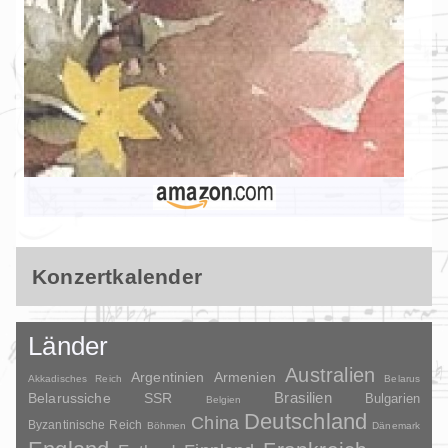
Konzertkalender
Länder
Australien
Argentinien
Armenien
Akkadisches Reich
Belarus
Brasilien
Belarussiche SSR
Bulgarien
Belgien
Deutschland
China
Byzantinische Reich
Böhmen
Dänemark