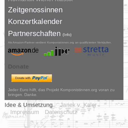
Zeitgenossinnen
Konzertkalender
Partnerschaften
(Info)
Als Amazon-Partner verdient Komponistinnen.org an qualifizierten Verkäufen.
Donate
Jeder Euro hilft, das Projekt Komponistinnen.org voran zu
bringen. Danke.
Idee & Umsetzung
Janek v. Kaler
Impressum
Datenschutz