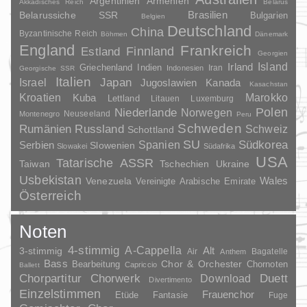
Argentinien
Armenien
Akkadisches Reich
Belarus
Brasilien
Belarussiche SSR
Bulgarien
Belgien
Deutschland
China
Byzantinische Reich
Böhmen
Dänemark
England
Frankreich
Finnland
Estland
Georgien
Irland
Island
Griechenland
Indien
Indonesien
Iran
Georgische SSR
Italien
Japan
Israel
Jugoslawien
Kanada
Kasachstan
Kroatien
Marokko
Kuba
Lettland
Litauen
Luxemburg
Polen
Niederlande
Norwegen
Neuseeland
Montenegro
Peru
Schweden
Rumänien
Russland
Schweiz
Schottland
SU
Spanien
Südkorea
Serbien
Slowenien
Slowakei
Südafrika
USA
Tatarische ASSR
Taiwan
Tschechien
Ukraine
Usbekistan
Wales
Venezuela
Vereinigte Arabische Emirate
Österreich
Noten
4-stimmig
A-Cappella
3-stimmig
Alt
Air
Bagatelle
Anthem
Bass
Chor & Orchester
Chornoten
Bearbeitung
Capriccio
Ballett
Duett
Chorpartitur
Chorwerk
Download
Divertimento
Einzelstimmen
Frauenchor
Fantasie
Etüde
Fuge