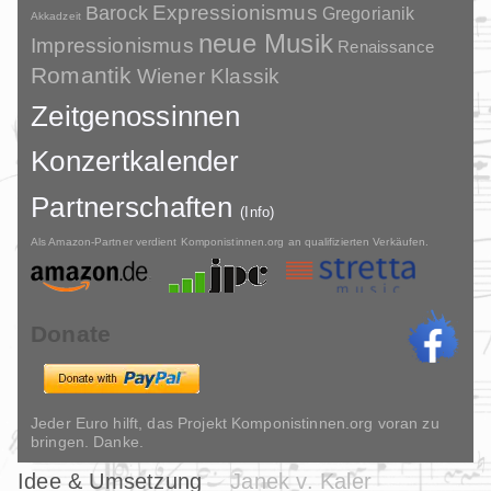
Barock
Expressionismus
Gregorianik
Akkadzeit
neue Musik
Impressionismus
Renaissance
Romantik
Wiener Klassik
Zeitgenossinnen
Konzertkalender
Partnerschaften
(Info)
Als Amazon-Partner verdient Komponistinnen.org an qualifizierten Verkäufen.
Donate
Jeder Euro hilft, das Projekt Komponistinnen.org voran zu
bringen. Danke.
Idee & Umsetzung
Janek v. Kaler