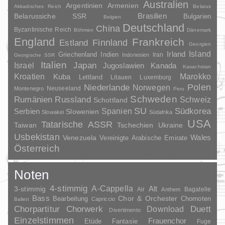
Australien
Argentinien
Armenien
Akkadisches Reich
Belarus
Brasilien
Belarussiche SSR
Bulgarien
Belgien
Deutschland
China
Byzantinische Reich
Böhmen
Dänemark
England
Frankreich
Finnland
Estland
Georgien
Irland
Island
Griechenland
Indien
Indonesien
Iran
Georgische SSR
Italien
Japan
Israel
Jugoslawien
Kanada
Kasachstan
Kroatien
Marokko
Kuba
Lettland
Litauen
Luxemburg
Polen
Niederlande
Norwegen
Neuseeland
Montenegro
Peru
Schweden
Rumänien
Russland
Schweiz
Schottland
SU
Spanien
Südkorea
Serbien
Slowenien
Slowakei
Südafrika
USA
Tatarische ASSR
Taiwan
Tschechien
Ukraine
Usbekistan
Wales
Venezuela
Vereinigte Arabische Emirate
Österreich
Noten
4-stimmig
A-Cappella
3-stimmig
Alt
Air
Bagatelle
Anthem
Bass
Chor & Orchester
Chornoten
Bearbeitung
Capriccio
Ballett
Duett
Chorpartitur
Chorwerk
Download
Divertimento
Einzelstimmen
Frauenchor
Fantasie
Etüde
Fuge