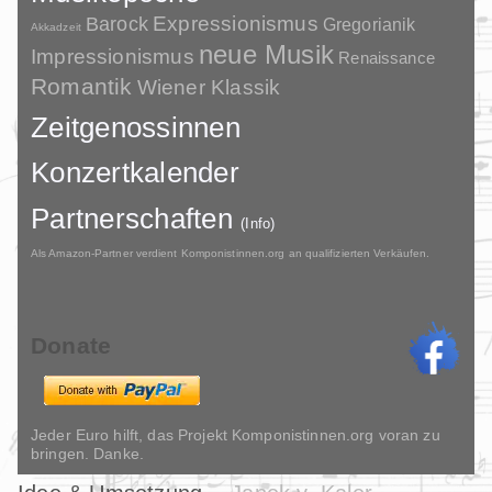
Barock
Expressionismus
Gregorianik
Akkadzeit
neue Musik
Impressionismus
Renaissance
Romantik
Wiener Klassik
Zeitgenossinnen
Konzertkalender
Partnerschaften
(Info)
Als Amazon-Partner verdient Komponistinnen.org an qualifizierten Verkäufen.
Donate
Jeder Euro hilft, das Projekt Komponistinnen.org voran zu
bringen. Danke.