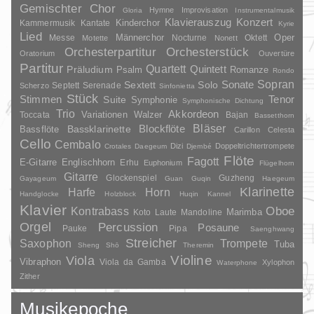
Gemischter Chor
Hymne
Improvisation
Gloria
Instrumentalmusik
Klavierauszug
Konzert
Kinderchor
Kammermusik
Kantate
Kyrie
Lied
Oper
Messe
Männerchor
Nocturne
Oktett
Motette
Nonett
Orchesterpartitur
Orchesterstück
Oratorium
Ouvertüre
Partitur
Quartett
Quintett
Präludium
Psalm
Romanze
Rondo
Sopran
Sonate
Solo
Sextett
Septett
Serenade
Scherzo
Sinfonietta
Stück
Stimmen
Suite
Tenor
Symphonie
Symphonische Dichtung
Trio
Akkordeon
Variationen
Toccata
Walzer
Bajan
Bassetthorn
Bläser
Blockflöte
Bassklarinette
Bassflöte
Carillon
Celesta
Cello
Cembalo
Dizi
Doppeltrichtertrompete
Crotales
Daegeum
Djembé
Flöte
Fagott
E-Gitarre
Englischhorn
Erhu
Euphonium
Flügelhorn
Gitarre
Glockenspiel
Guzheng
Gayageum
Guan
Guqin
Haegeum
Klarinette
Harfe
Horn
Handglocke
Holzblock
Huqin
Kannel
Klavier
Kontrabass
Oboe
Marimba
Laute
Mandoline
Koto
Orgel
Percussion
Posaune
Pauke
Pipa
Saenghwang
Streicher
Saxophon
Trompete
Tuba
Sheng
Shō
Theremin
Violine
Viola
Vibraphon
Viola da Gamba
Xylophon
Waterphone
Zither
Musikepoche