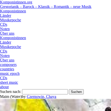
Komponistinnen.org
Gregorianik – Barock – Klassik – Romantik – neue Musik
Komponistinnen
Länder
Musikepoche
CDs
Noten
Über uns
Komponistinnen
Länder
Musikepoche
CDs
Noten
Über uns
composers
countries
music epoch
CDs
sheet music
about
Suchen nach:
Maim (Water)
by
Czernowin, Chaya