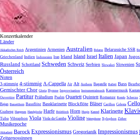
Konzertkalender
Länder
Australien
Armenien
Belarussiche SSR
Argentinien
Akkadisches Reich
Belarus
Be
Italien
Japan
Irland
Island
Israel
Jugos
Griechenland
Indien
Indonesien
Iran
Schweden
Russland
Schweiz
Serbien
S
Schottland
Slowenien
Slowakei
Österreich
Noten
4-stimmig
A-Cappella
3-stimmig
Alt
Bass
Air
Bagatelle
Bearbe
Anthem
Ballett
Gemischter Chor
Kantat
Hymne
Improvisation
Kammermusik
Gloria
Instrumentalmusik
Partitur
Quartett
Quintett
Präludium
Psalm
Romanze
Ouvertüre
Scherzo
Rondo
Cell
Bläser
Blockflöte
Bassklarinette
Bassflöte
Bajan
Celesta
Bassetthorn
Carillon
Klavi
Klarinette
Harfe
Horn
Guzheng
Haegeum
Handglocke
Holzblock
Huqin
Kannel
Violine
Viola
Tuba
Vibraphon
Viola da Gamba
Zither
Waterphone
Xylophon
Musikepoche
Expressionismus
Impressionismus
Barock
Gregorianik
Akkadzeit
Zeitgenossinnen