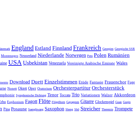
England
Frankreich
Finnland
Estland
änemark
Georgien
Georgische SSR
Polen
Rumänien
Niederlande
Norwegen
Neuseeland
Montenegro
Peru
USA
Usbekistan
Wales
Venezuela
aine
Vereinigte Arabische Emirate
Einzelstimmen
Download
Duett
Frauenchor
Fantasie
Etüde
Fuge
imento
Orchesterpartitur
Orchesterstück
Oper
Oktett
urne
Nonett
Oratorium
Trio
Akkordeon
Tenor
mphonie
Variationen
Toccata
Walzer
Symphonische Dichtung
Flöte
Gitarre
Fagott
Erhu
Euphonium
Glockenspiel
Flügelhorn
Gayageum
Guan
Guqin
Streicher
n
Saxophon
Trompete
Posaune
Pipa
Saenghwang
Sheng
Shō
Theremin