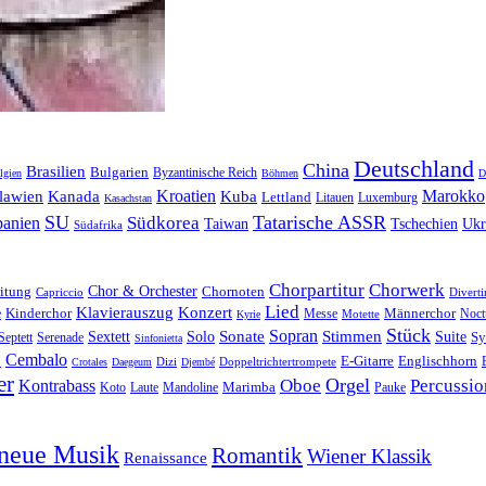
Deutschland
China
Brasilien
Bulgarien
Byzantinische Reich
lgien
Böhmen
D
Kroatien
Marokko
lawien
Kanada
Kuba
Lettland
Litauen
Luxemburg
Kasachstan
SU
Tatarische ASSR
Südkorea
panien
Taiwan
Tschechien
Ukr
Südafrika
Chorpartitur
Chorwerk
Chor & Orchester
Chornoten
itung
Capriccio
Divert
Lied
Klavierauszug
Konzert
e
Kinderchor
Messe
Männerchor
Motette
Noct
Kyrie
Stück
Sonate
Sopran
Solo
Stimmen
Suite
Sextett
Sy
Septett
Serenade
Sinfonietta
o
Cembalo
E-Gitarre
Englischhorn
Dizi
Doppeltrichtertrompete
Crotales
Daegeum
Djembé
er
Orgel
Oboe
Percussio
Kontrabass
Marimba
Laute
Pauke
Koto
Mandoline
neue Musik
Romantik
Wiener Klassik
Renaissance