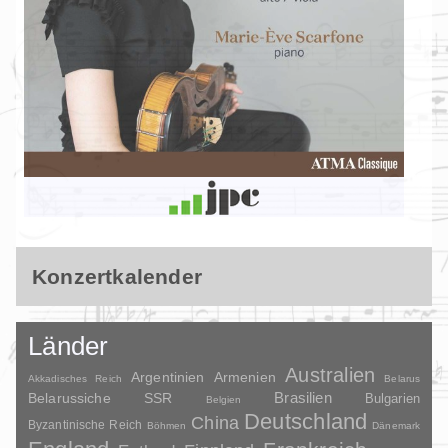
Konzertkalender
Länder
Australien
Argentinien
Armenien
Akkadisches Reich
Belarus
Brasilien
Belarussiche SSR
Bulgarien
Belgien
Deutschland
China
Byzantinische Reich
Böhmen
Dänemark