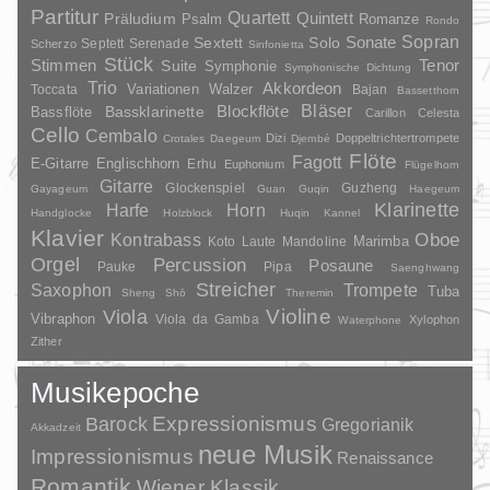
Partitur
Quartett
Quintett
Präludium
Psalm
Romanze
Rondo
Sopran
Sonate
Solo
Sextett
Septett
Serenade
Scherzo
Sinfonietta
Stück
Stimmen
Suite
Tenor
Symphonie
Symphonische Dichtung
Trio
Akkordeon
Variationen
Toccata
Walzer
Bajan
Bassetthorn
Bläser
Blockflöte
Bassklarinette
Bassflöte
Carillon
Celesta
Cello
Cembalo
Dizi
Doppeltrichtertrompete
Crotales
Daegeum
Djembé
Flöte
Fagott
E-Gitarre
Englischhorn
Erhu
Euphonium
Flügelhorn
Gitarre
Glockenspiel
Guzheng
Gayageum
Guan
Guqin
Haegeum
Klarinette
Harfe
Horn
Handglocke
Holzblock
Huqin
Kannel
Klavier
Kontrabass
Oboe
Marimba
Laute
Mandoline
Koto
Orgel
Percussion
Posaune
Pauke
Pipa
Saenghwang
Streicher
Saxophon
Trompete
Tuba
Sheng
Shō
Theremin
Violine
Viola
Vibraphon
Viola da Gamba
Xylophon
Waterphone
Zither
Musikepoche
Barock
Expressionismus
Gregorianik
Akkadzeit
neue Musik
Impressionismus
Renaissance
Romantik
Wiener Klassik