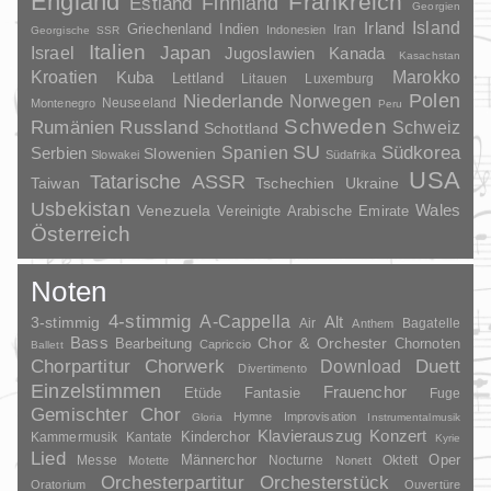
England
Frankreich
Finnland
Estland
Georgien
Irland
Island
Griechenland
Indien
Indonesien
Iran
Georgische SSR
Italien
Japan
Israel
Jugoslawien
Kanada
Kasachstan
Kroatien
Marokko
Kuba
Lettland
Litauen
Luxemburg
Polen
Niederlande
Norwegen
Neuseeland
Montenegro
Peru
Schweden
Rumänien
Russland
Schweiz
Schottland
SU
Spanien
Südkorea
Serbien
Slowenien
Slowakei
Südafrika
USA
Tatarische ASSR
Taiwan
Tschechien
Ukraine
Usbekistan
Wales
Venezuela
Vereinigte Arabische Emirate
Österreich
Noten
4-stimmig
A-Cappella
3-stimmig
Alt
Air
Bagatelle
Anthem
Bass
Chor & Orchester
Chornoten
Bearbeitung
Capriccio
Ballett
Duett
Chorpartitur
Chorwerk
Download
Divertimento
Einzelstimmen
Frauenchor
Fantasie
Etüde
Fuge
Gemischter Chor
Hymne
Improvisation
Gloria
Instrumentalmusik
Klavierauszug
Konzert
Kinderchor
Kammermusik
Kantate
Kyrie
Lied
Oper
Messe
Männerchor
Nocturne
Oktett
Motette
Nonett
Orchesterpartitur
Orchesterstück
Oratorium
Ouvertüre