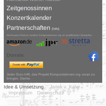
Zeitgenossinnen
Konzertkalender
Partnerschaften
(Info)
Als Amazon-Partner verdient Komponistinnen.org an qualifizierten Verkäufen.
Donate
Jeder Euro hilft, das Projekt Komponistinnen.org voran zu
bringen. Danke.
Idee & Umsetzung
Janek v. Kaler
Impressum
Datenschutz