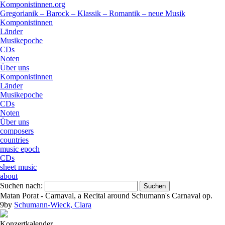
Komponistinnen.org
Gregorianik – Barock – Klassik – Romantik – neue Musik
Komponistinnen
Länder
Musikepoche
CDs
Noten
Über uns
Komponistinnen
Länder
Musikepoche
CDs
Noten
Über uns
composers
countries
music epoch
CDs
sheet music
about
Suchen nach:
Matan Porat - Carnaval, a Recital around Schumann's Carnaval op.
9
by
Schumann-Wieck, Clara
Konzertkalender