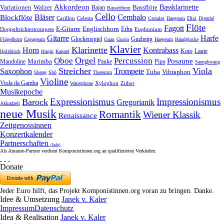
Akkordeon
Bassklarinette
Variationen
Bassflöte
Walzer
Bajan
Bassetthorn
Cello
Bläser
Blockflöte
Cembalo
Celesta
Dizi
Carillon
Crotales
Daegeum
Djembé
Flöte
Fagott
E-Gitarre
Englischhorn
Doppeltrichtertrompete
Erhu
Euphonium
Gitarre
Harfe
Guzheng
Glockenspiel
Flügelhorn
Gayageum
Guan
Guqin
Haegeum
Handglocke
Klavier
Klarinette
Horn
Kontrabass
Laute
Koto
Holzblock
Huqin
Kannel
Orgel
Oboe
Percussion
Posaune
Marimba
Pauke
Pipa
Mandoline
Saenghwang
Streicher
Viola
Saxophon
Trompete
Tuba
Vibraphon
Sheng
Shō
Theremin
Violine
Viola da Gamba
Zither
Waterphone
Xylophon
Musikepoche
Expressionismus
Impressionismus
Barock
Gregorianik
Akkadzeit
neue Musik
Romantik
Wiener Klassik
Renaissance
Zeitgenossinnen
Konzertkalender
Partnerschaften
(Info)
Als Amazon-Partner verdient Komponistinnen.org an qualifizierten Verkäufen.
Donate
Jeder Euro hilft, das Projekt Komponistinnen.org voran zu bringen. Danke.
Idee & Umsetzung
Janek v. Kaler
Impressum
Datenschutz
Idea & Realisation
Janek v. Kaler