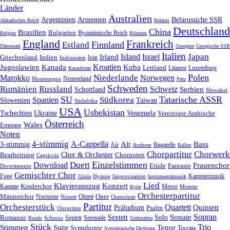
Länder
Australien
Armenien
Belarussiche SSR
Argentinien
Akkadisches Reich
Belarus
Deutschland
China
Brasilien
Bulgarien
Byzantinische Reich
Belgien
Böhmen
England
Frankreich
Finnland
Estland
Dänemark
Georgien
Georgische SSR
Italien
Japan
Irland
Island
Israel
Griechenland
Indien
Indonesien
Iran
Kroatien
Jugoslawien
Kanada
Kuba
Lettland
Litauen
Luxemburg
Kasachstan
Polen
Niederlande
Marokko
Norwegen
Neuseeland
Montenegro
Peru
Schweden
Rumänien
Russland
Schweiz
Serbien
Schottland
Slowakei
SU
Tatarische ASSR
Südkorea
Spanien
Taiwan
Slowenien
Südafrika
USA
Usbekistan
Tschechien
Venezuela
Ukraine
Vereinigte Arabische
Österreich
Wales
Emirate
Noten
4-stimmig
A-Cappella
3-stimmig
Alt
Bass
Air
Bagatelle
Anthem
Ballett
Chorpartitur
Chorwerk
Chor & Orchester
Chornoten
Bearbeitung
Capriccio
Einzelstimmen
Download
Duett
Frauenchor
Fantasie
Etüde
Divertimento
Gemischter Chor
Fuge
Hymne
Improvisation
Kammermusik
Gloria
Instrumentalmusik
Lied
Klavierauszug
Konzert
Kantate
Kinderchor
Messe
Motette
Kyrie
Orchesterpartitur
Oper
Männerchor
Oktett
Nocturne
Nonett
Oratorium
Partitur
Orchesterstück
Quartett
Quintett
Präludium
Psalm
Ouvertüre
Sonate
Sopran
Solo
Romanze
Sextett
Septett
Serenade
Scherzo
Rondo
Sinfonietta
Stück
Trio
Stimmen
Suite
Tenor
Symphonie
Toccata
Symphonische Dichtung