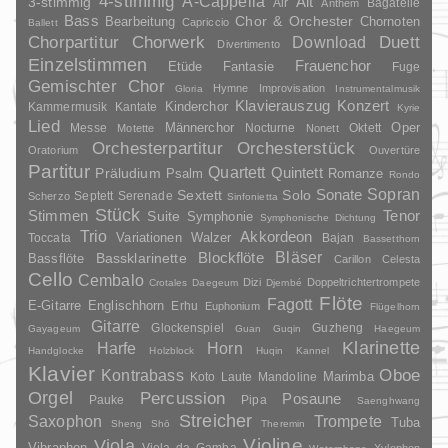
4-stimmig
A-Cappella
3-stimmig
Alt
Air
Bagatelle
Anthem
Bass
Chor & Orchester
Chornoten
Bearbeitung
Capriccio
Ballett
Duett
Chorpartitur
Chorwerk
Download
Divertimento
Einzelstimmen
Frauenchor
Fantasie
Etüde
Fuge
Gemischter Chor
Hymne
Improvisation
Gloria
Instrumentalmusik
Klavierauszug
Konzert
Kinderchor
Kammermusik
Kantate
Kyrie
Lied
Oper
Messe
Männerchor
Nocturne
Oktett
Motette
Nonett
Orchesterpartitur
Orchesterstück
Oratorium
Ouvertüre
Partitur
Quartett
Quintett
Präludium
Psalm
Romanze
Rondo
Sopran
Sonate
Solo
Sextett
Septett
Serenade
Scherzo
Sinfonietta
Stück
Stimmen
Suite
Tenor
Symphonie
Symphonische Dichtung
Trio
Akkordeon
Variationen
Toccata
Walzer
Bajan
Bassetthorn
Bläser
Blockflöte
Bassklarinette
Bassflöte
Carillon
Celesta
Cello
Cembalo
Dizi
Doppeltrichtertrompete
Crotales
Daegeum
Djembé
Flöte
Fagott
E-Gitarre
Englischhorn
Erhu
Euphonium
Flügelhorn
Gitarre
Glockenspiel
Guzheng
Gayageum
Guan
Guqin
Haegeum
Klarinette
Harfe
Horn
Handglocke
Holzblock
Huqin
Kannel
Klavier
Kontrabass
Oboe
Marimba
Laute
Mandoline
Koto
Orgel
Percussion
Posaune
Pauke
Pipa
Saenghwang
Streicher
Saxophon
Trompete
Tuba
Sheng
Shō
Theremin
Violine
Viola
Vibraphon
Viola da Gamba
Xylophon