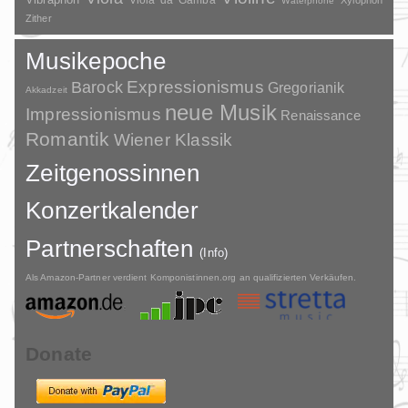
Waterphone
Zither
Musikepoche
Barock
Expressionismus
Gregorianik
Akkadzeit
neue Musik
Impressionismus
Renaissance
Romantik
Wiener Klassik
Zeitgenossinnen
Konzertkalender
Partnerschaften
(Info)
Als Amazon-Partner verdient Komponistinnen.org an qualifizierten Verkäufen.
Donate