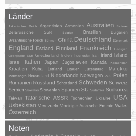
Länder
Australien
Argentinien
Armenien
Akkadisches Reich
Belarus
Brasilien
Belarussiche SSR
Bulgarien
Belgien
Deutschland
China
Byzantinische Reich
Böhmen
Dänemark
England
Frankreich
Finnland
Estland
Georgien
Irland
Island
Griechenland
Indien
Indonesien
Iran
Georgische SSR
Italien
Japan
Israel
Jugoslawien
Kanada
Kasachstan
Kroatien
Marokko
Kuba
Lettland
Litauen
Luxemburg
Polen
Niederlande
Norwegen
Neuseeland
Montenegro
Peru
Schweden
Rumänien
Russland
Schweiz
Schottland
SU
Spanien
Südkorea
Serbien
Slowenien
Slowakei
Südafrika
USA
Tatarische ASSR
Taiwan
Tschechien
Ukraine
Usbekistan
Wales
Venezuela
Vereinigte Arabische Emirate
Österreich
Noten