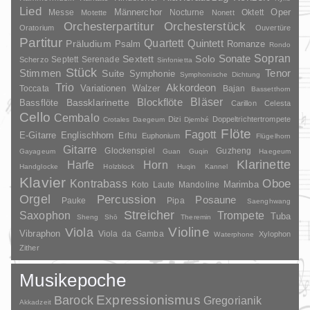
Lied
Oper
Messe
Männerchor
Nocturne
Oktett
Motette
Nonett
Orchesterpartitur
Orchesterstück
Oratorium
Ouvertüre
Partitur
Quartett
Quintett
Präludium
Psalm
Romanze
Rondo
Sopran
Sonate
Solo
Sextett
Septett
Serenade
Scherzo
Sinfonietta
Stück
Stimmen
Suite
Tenor
Symphonie
Symphonische Dichtung
Trio
Akkordeon
Variationen
Toccata
Walzer
Bajan
Bassetthorn
Bläser
Blockflöte
Bassklarinette
Bassflöte
Carillon
Celesta
Cello
Cembalo
Dizi
Doppeltrichtertrompete
Crotales
Daegeum
Djembé
Flöte
Fagott
E-Gitarre
Englischhorn
Erhu
Euphonium
Flügelhorn
Gitarre
Glockenspiel
Guzheng
Gayageum
Guan
Guqin
Haegeum
Klarinette
Harfe
Horn
Handglocke
Holzblock
Huqin
Kannel
Klavier
Kontrabass
Oboe
Marimba
Laute
Mandoline
Koto
Orgel
Percussion
Posaune
Pauke
Pipa
Saenghwang
Streicher
Saxophon
Trompete
Tuba
Sheng
Shō
Theremin
Violine
Viola
Vibraphon
Viola da Gamba
Xylophon
Waterphone
Zither
Musikepoche
Barock
Expressionismus
Gregorianik
Akkadzeit