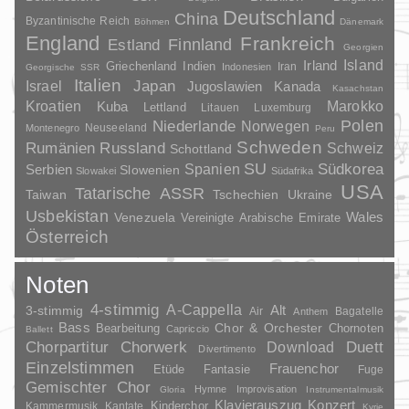
Deutschland
China
Byzantinische Reich
Böhmen
Dänemark
England
Frankreich
Finnland
Estland
Georgien
Irland
Island
Griechenland
Indien
Indonesien
Iran
Georgische SSR
Italien
Japan
Israel
Jugoslawien
Kanada
Kasachstan
Kroatien
Marokko
Kuba
Lettland
Litauen
Luxemburg
Polen
Niederlande
Norwegen
Neuseeland
Montenegro
Peru
Schweden
Rumänien
Russland
Schweiz
Schottland
SU
Spanien
Südkorea
Serbien
Slowenien
Slowakei
Südafrika
USA
Tatarische ASSR
Taiwan
Tschechien
Ukraine
Usbekistan
Wales
Venezuela
Vereinigte Arabische Emirate
Österreich
Noten
4-stimmig
A-Cappella
3-stimmig
Alt
Air
Bagatelle
Anthem
Bass
Chor & Orchester
Chornoten
Bearbeitung
Capriccio
Ballett
Duett
Chorpartitur
Chorwerk
Download
Divertimento
Einzelstimmen
Frauenchor
Fantasie
Etüde
Fuge
Gemischter Chor
Hymne
Improvisation
Gloria
Instrumentalmusik
Klavierauszug
Konzert
Kinderchor
Kammermusik
Kantate
Kyrie