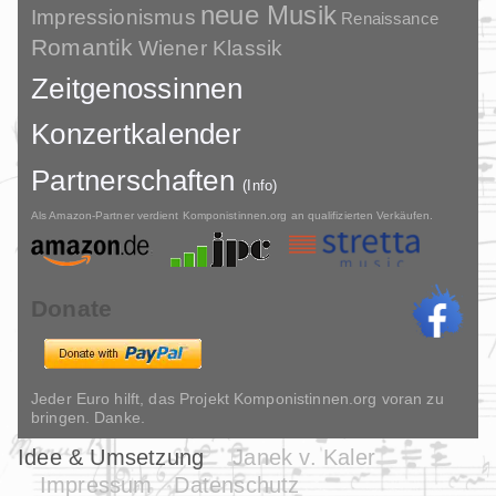
neue Musik
Impressionismus
Renaissance
Romantik
Wiener Klassik
Zeitgenossinnen
Konzertkalender
Partnerschaften
(Info)
Als Amazon-Partner verdient Komponistinnen.org an qualifizierten Verkäufen.
Donate
Jeder Euro hilft, das Projekt Komponistinnen.org voran zu
bringen. Danke.
Idee & Umsetzung
Janek v. Kaler
Impressum
Datenschutz