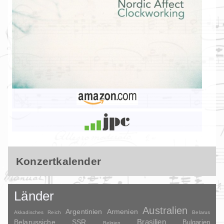
Konzertkalender
Länder
Australien
Argentinien
Armenien
Akkadisches Reich
Belarus
Brasilien
Belarussiche SSR
Bulgarien
Belgien