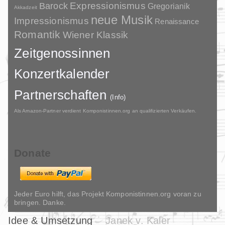
Barock
Expressionismus
Gregorianik
Akkadzeit
neue Musik
Impressionismus
Renaissance
Romantik
Wiener Klassik
Zeitgenossinnen
Konzertkalender
Partnerschaften
(Info)
Als Amazon-Partner verdient Komponistinnen.org an qualifizierten Verkäufen.
Donate
Jeder Euro hilft, das Projekt Komponistinnen.org voran zu
bringen. Danke.
Idee & Umsetzung
Janek v. Kaler