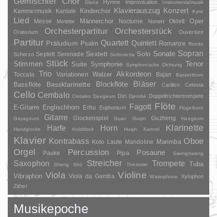
Gemischter Chor
Hymne
Improvisation
Gloria
Instrumentalmusik
Klavierauszug
Konzert
Kinderchor
Kammermusik
Kantate
Kyrie
Lied
Oper
Messe
Männerchor
Nocturne
Oktett
Motette
Nonett
Orchesterpartitur
Orchesterstück
Oratorium
Ouvertüre
Partitur
Quartett
Quintett
Präludium
Psalm
Romanze
Rondo
Sopran
Sonate
Solo
Sextett
Septett
Serenade
Scherzo
Sinfonietta
Stück
Stimmen
Suite
Tenor
Symphonie
Symphonische Dichtung
Trio
Akkordeon
Variationen
Toccata
Walzer
Bajan
Bassetthorn
Bläser
Blockflöte
Bassklarinette
Bassflöte
Carillon
Celesta
Cello
Cembalo
Dizi
Doppeltrichtertrompete
Crotales
Daegeum
Djembé
Flöte
Fagott
E-Gitarre
Englischhorn
Erhu
Euphonium
Flügelhorn
Gitarre
Glockenspiel
Guzheng
Gayageum
Guan
Guqin
Haegeum
Klarinette
Harfe
Horn
Handglocke
Holzblock
Huqin
Kannel
Klavier
Kontrabass
Oboe
Marimba
Laute
Mandoline
Koto
Orgel
Percussion
Posaune
Pauke
Pipa
Saenghwang
Streicher
Saxophon
Trompete
Tuba
Sheng
Shō
Theremin
Violine
Viola
Vibraphon
Viola da Gamba
Xylophon
Waterphone
Zither
Musikepoche