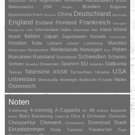
Argentinien
Armenien
Akkadisches Reich
Belarus
Brasilien
Belarussiche SSR
Bulgarien
Belgien
Deutschland
China
Byzantinische Reich
Böhmen
Dänemark
England
Frankreich
Finnland
Estland
Georgien
Irland
Island
Griechenland
Indien
Indonesien
Iran
Georgische SSR
Italien
Japan
Israel
Jugoslawien
Kanada
Kasachstan
Kroatien
Marokko
Kuba
Lettland
Litauen
Luxemburg
Polen
Niederlande
Norwegen
Neuseeland
Montenegro
Peru
Schweden
Rumänien
Russland
Schweiz
Schottland
SU
Spanien
Südkorea
Serbien
Slowenien
Slowakei
Südafrika
USA
Tatarische ASSR
Taiwan
Tschechien
Ukraine
Usbekistan
Wales
Venezuela
Vereinigte Arabische Emirate
Österreich
Noten
4-stimmig
A-Cappella
3-stimmig
Alt
Air
Bagatelle
Anthem
Bass
Chor & Orchester
Chornoten
Bearbeitung
Capriccio
Ballett
Duett
Chorpartitur
Chorwerk
Download
Divertimento
Einzelstimmen
Frauenchor
Fantasie
Etüde
Fuge