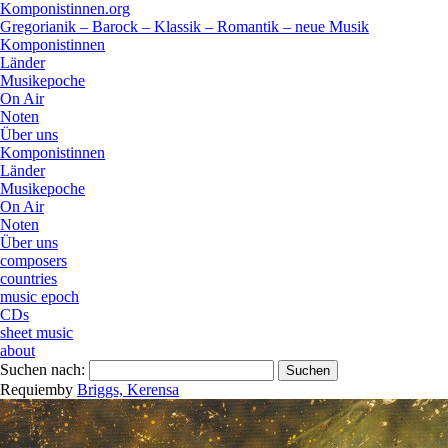
Komponistinnen.org
Gregorianik – Barock – Klassik – Romantik – neue Musik
Komponistinnen
Länder
Musikepoche
On Air
Noten
Über uns
Komponistinnen
Länder
Musikepoche
On Air
Noten
Über uns
composers
countries
music epoch
CDs
sheet music
about
Suchen nach:
Requiem
by
Briggs, Kerensa