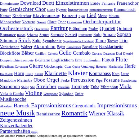
Einzelstimmen
Download
Duett
Frauenchor
Fantasie
Etüde
Divertimento
Gemischter Chor
Fuge
Hymne
Improvisation
Kammermusik
Gloria
Instrumentalmusik
Lied
Klavierauszug
Konzert
Kantate
Kinderchor
Messe
Motette
Kyrie
Orchesterpartitur
Oper
Männerchor
Oktett
Nocturne
Nonett
Oratorium
Partitur
Orchesterstück
Quartett
Quintett
Präludium
Psalm
Ouvertüre
Sonate
Sopran
Solo
Romanze
Sextett
Septett
Serenade
Scherzo
Rondo
Sinfonietta
Stück
Trio
Stimmen
Suite
Tenor
Symphonie
Toccata
Symphonische Dichtung
Akkordeon
Bassklarinette
Variationen
Bassflöte
Walzer
Bajan
Bassetthorn
Cello
Bläser
Blockflöte
Cembalo
Celesta
Dizi
Carillon
Crotales
Daegeum
Djembé
Flöte
Fagott
E-Gitarre
Englischhorn
Doppeltrichtertrompete
Erhu
Euphonium
Gitarre
Harfe
Guzheng
Glockenspiel
Flügelhorn
Gayageum
Guan
Guqin
Haegeum
Handglocke
Klavier
Klarinette
Horn
Kontrabass
Laute
Koto
Holzblock
Huqin
Kannel
Orgel
Oboe
Percussion
Posaune
Marimba
Pauke
Pipa
Mandoline
Saenghwang
Streicher
Viola
Saxophon
Trompete
Tuba
Vibraphon
Sheng
Shō
Theremin
Violine
Viola da Gamba
Zither
Waterphone
Xylophon
Musikepoche
Expressionismus
Impressionismus
Barock
Gregorianik
Akkadzeit
neue Musik
Romantik
Wiener Klassik
Renaissance
Zeitgenossinnen
Konzertkalender
Partnerschaften
(Info)
Als Amazon-Partner verdient Komponistinnen.org an qualifizierten Verkäufen.