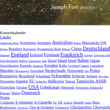
Konzertkalender
Länder
Australien
Armenien
Belarussiche SSR
Argentinien
Akkadisches Reich
Belarus
Deutschland
China
Brasilien
Bulgarien
Byzantinische Reich
Belgien
Böhmen
England
Frankreich
Finnland
Estland
Dänemark
Georgien
Georgische SSR
Italien
Japan
Irland
Island
Israel
Griechenland
Indien
Indonesien
Iran
Kroatien
Jugoslawien
Kanada
Kuba
Lettland
Litauen
Luxemburg
Kasachstan
Polen
Niederlande
Marokko
Norwegen
Neuseeland
Montenegro
Peru
Schweden
Rumänien
Russland
Schweiz
Serbien
Schottland
Slowakei
SU
Tatarische ASSR
Südkorea
Spanien
Taiwan
Slowenien
Südafrika
USA
Usbekistan
Tschechien
Venezuela
Ukraine
Vereinigte Arabische
Österreich
Wales
Emirate
Noten
4-stimmig
A-Cappella
3-stimmig
Alt
Bass
Air
Bagatelle
Anthem
Ballett
Chorpartitur
Chorwerk
Chor & Orchester
Chornoten
Bearbeitung
Capriccio