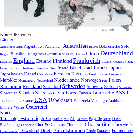
Konzertkalender
Länder
Australien
Armenien
Belarussiche SSR
Argentinien
Akkadisches Reich
Belarus
Deutschland
China
Brasilien
Bulgarien
Byzantinische Reich
Belgien
Böhmen
England
Frankreich
Finnland
Estland
Dänemark
Georgien
Georgische SSR
Italien
Japan
Irland
Island
Israel
Griechenland
Indien
Indonesien
Iran
Kroatien
Jugoslawien
Kanada
Kuba
Lettland
Litauen
Luxemburg
Kasachstan
Polen
Niederlande
Marokko
Norwegen
Neuseeland
Montenegro
Peru
Schweden
Rumänien
Russland
Schweiz
Serbien
Schottland
Slowakei
SU
Tatarische ASSR
Südkorea
Spanien
Taiwan
Slowenien
Südafrika
USA
Usbekistan
Tschechien
Venezuela
Ukraine
Vereinigte Arabische
Österreich
Wales
Emirate
Noten
4-stimmig
A-Cappella
3-stimmig
Alt
Bass
Air
Bagatelle
Anthem
Ballett
Chorpartitur
Chorwerk
Chor & Orchester
Chornoten
Bearbeitung
Capriccio
Einzelstimmen
Download
Duett
Frauenchor
Fantasie
Etüde
Divertimento