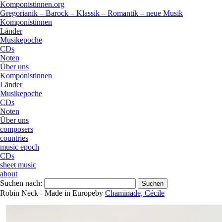
Komponistinnen.org
Gregorianik – Barock – Klassik – Romantik – neue Musik
Komponistinnen
Länder
Musikepoche
CDs
Noten
Über uns
Komponistinnen
Länder
Musikepoche
CDs
Noten
Über uns
composers
countries
music epoch
CDs
sheet music
about
Suchen nach:
Robin Neck - Made in Europe
by
Chaminade, Cécile