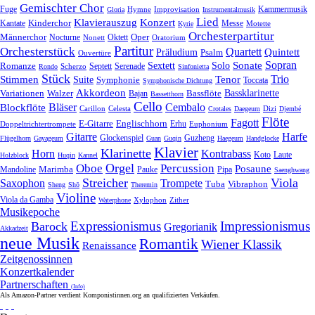
Gemischter Chor
Fuge
Hymne
Improvisation
Kammermusik
Gloria
Instrumentalmusik
Lied
Klavierauszug
Konzert
Kantate
Kinderchor
Messe
Motette
Kyrie
Orchesterpartitur
Oper
Männerchor
Oktett
Nocturne
Nonett
Oratorium
Partitur
Orchesterstück
Quartett
Quintett
Präludium
Psalm
Ouvertüre
Sonate
Sopran
Solo
Romanze
Sextett
Septett
Serenade
Scherzo
Rondo
Sinfonietta
Stück
Trio
Stimmen
Suite
Tenor
Symphonie
Toccata
Symphonische Dichtung
Akkordeon
Bassklarinette
Variationen
Bassflöte
Walzer
Bajan
Bassetthorn
Cello
Bläser
Blockflöte
Cembalo
Celesta
Dizi
Carillon
Crotales
Daegeum
Djembé
Flöte
Fagott
E-Gitarre
Englischhorn
Doppeltrichtertrompete
Erhu
Euphonium
Gitarre
Harfe
Guzheng
Glockenspiel
Flügelhorn
Gayageum
Guan
Guqin
Haegeum
Handglocke
Klavier
Klarinette
Horn
Kontrabass
Laute
Koto
Holzblock
Huqin
Kannel
Orgel
Oboe
Percussion
Posaune
Marimba
Pauke
Pipa
Mandoline
Saenghwang
Streicher
Viola
Saxophon
Trompete
Tuba
Vibraphon
Sheng
Shō
Theremin
Violine
Viola da Gamba
Zither
Waterphone
Xylophon
Musikepoche
Expressionismus
Impressionismus
Barock
Gregorianik
Akkadzeit
neue Musik
Romantik
Wiener Klassik
Renaissance
Zeitgenossinnen
Konzertkalender
Partnerschaften
(Info)
Als Amazon-Partner verdient Komponistinnen.org an qualifizierten Verkäufen.