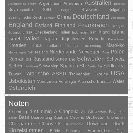
Australien
Argentinien
Armenien
Akkadisches Reich
Belarus
Brasilien
Belarussiche SSR
Bulgarien
Belgien
Deutschland
China
Byzantinische Reich
Böhmen
Dänemark
England
Frankreich
Finnland
Estland
Georgien
Irland
Island
Griechenland
Indien
Indonesien
Iran
Georgische SSR
Italien
Japan
Israel
Jugoslawien
Kanada
Kasachstan
Kroatien
Marokko
Kuba
Lettland
Litauen
Luxemburg
Polen
Niederlande
Norwegen
Neuseeland
Montenegro
Peru
Schweden
Rumänien
Russland
Schweiz
Schottland
SU
Spanien
Südkorea
Serbien
Slowenien
Slowakei
Südafrika
USA
Tatarische ASSR
Taiwan
Tschechien
Ukraine
Usbekistan
Wales
Venezuela
Vereinigte Arabische Emirate
Österreich
Noten
4-stimmig
A-Cappella
3-stimmig
Alt
Air
Bagatelle
Anthem
Bass
Chor & Orchester
Chornoten
Bearbeitung
Capriccio
Ballett
Duett
Chorpartitur
Chorwerk
Download
Divertimento
Einzelstimmen
Frauenchor
Fantasie
Etüde
Fuge