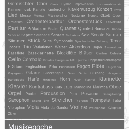
Gemischter Chor
Hymne
Improvisation
Gloria
Instrumentalmusik
Klavierauszug
Konzert
Kinderchor
Kammermusik
Kantate
Kyrie
Lied
Oper
Messe
Männerchor
Nocturne
Oktett
Motette
Nonett
Orchesterpartitur
Orchesterstück
Oratorium
Ouvertüre
Partitur
Quartett
Quintett
Präludium
Psalm
Romanze
Rondo
Sopran
Sonate
Solo
Sextett
Septett
Serenade
Scherzo
Sinfonietta
Stück
Stimmen
Suite
Tenor
Symphonie
Symphonische Dichtung
Trio
Akkordeon
Variationen
Toccata
Walzer
Bajan
Bassetthorn
Bläser
Blockflöte
Bassklarinette
Bassflöte
Carillon
Celesta
Cello
Cembalo
Dizi
Doppeltrichtertrompete
Crotales
Daegeum
Djembé
Flöte
Fagott
E-Gitarre
Englischhorn
Erhu
Euphonium
Flügelhorn
Gitarre
Glockenspiel
Guzheng
Gayageum
Guan
Guqin
Haegeum
Klarinette
Harfe
Horn
Handglocke
Holzblock
Huqin
Kannel
Klavier
Kontrabass
Oboe
Marimba
Laute
Mandoline
Koto
Orgel
Percussion
Posaune
Pauke
Pipa
Saenghwang
Streicher
Saxophon
Trompete
Tuba
Sheng
Shō
Theremin
Violine
Viola
Vibraphon
Viola da Gamba
Xylophon
Waterphone
Zither
Musikepoche