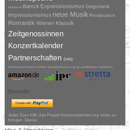
Barock
Expressionismus
Gregorianik
Akkadzeit
neue Musik
Impressionismus
Renaissance
Romantik
Wiener Klassik
Zeitgenossinnen
Konzertkalender
Partnerschaften
(Info)
Als Amazon-Partner verdient Komponistinnen.org an qualifizierten Verkäufen.
Donate
Jeder Euro hilft, das Projekt Komponistinnen.org voran zu
bringen. Danke.