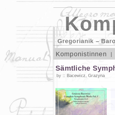
Komp
Gregorianik – Bar
Komponistinnen
Sämtliche Symph
by
Bacewicz, Grazyna