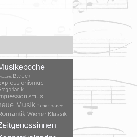
Musikepoche
Barock
kkadzeit
Expressionismus
regorianik
Impressionismus
neue Musik
Renaissance
Romantik
Wiener Klassik
Zeitgenossinnen