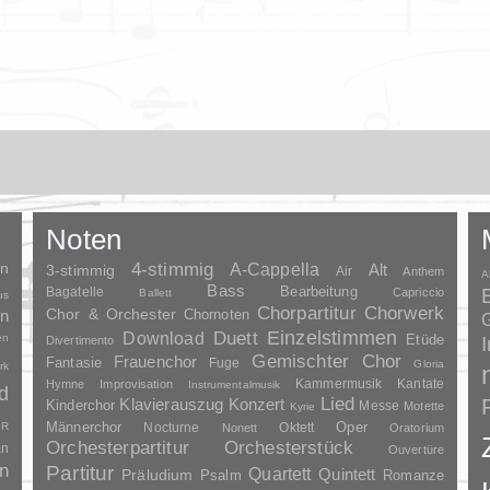
Noten
en
4-stimmig
A-Cappella
3-stimmig
Alt
Air
Anthem
A
Bass
Bagatelle
Bearbeitung
Capriccio
Ballett
us
Chorpartitur
Chorwerk
Chor & Orchester
en
Chornoten
G
Duett
Einzelstimmen
Download
en
Etüde
Divertimento
Gemischter Chor
Frauenchor
Fantasie
Fuge
Gloria
rk
Kammermusik
Kantate
Hymne
Improvisation
Instrumentalmusik
d
Lied
Klavierauszug
Konzert
Kinderchor
Messe
Motette
Kyrie
Oper
SR
Männerchor
Nocturne
Oktett
Nonett
Oratorium
Orchesterpartitur
Orchesterstück
an
Ouvertüre
n
Partitur
Quartett
Quintett
Präludium
Psalm
Romanze