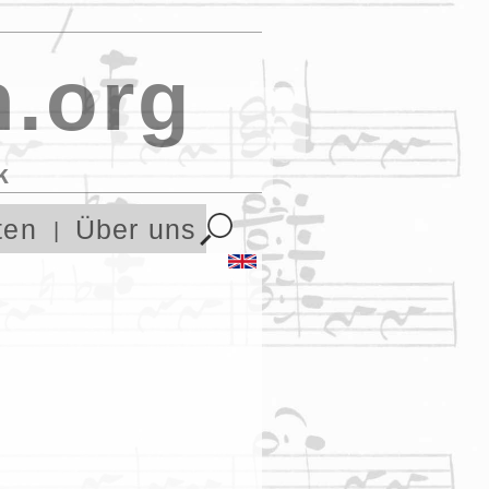
.org
k
ten
Über uns