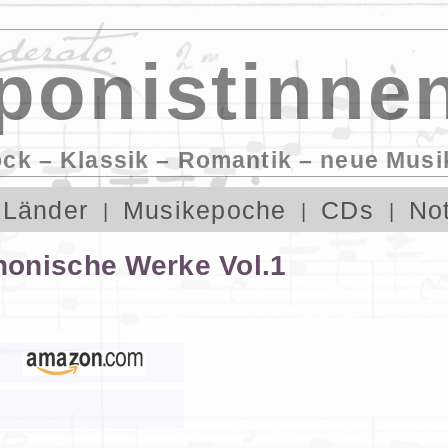
onistinnen
ock – Klassik – Romantik – neue Musi
Länder
Musikepoche
CDs
No
onische Werke Vol.1