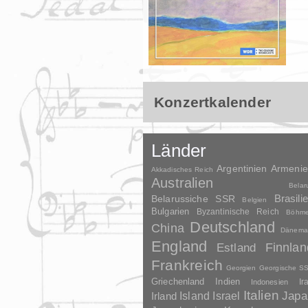
Konzertkalender
Länder
Argentinien
Armeni
Akkadisches Reich
Australien
Belar
Brasili
Belarussiche SSR
Belgien
Bulgarien
Byzantinische Reich
Böhm
Deutschland
China
Dänema
England
Finnlan
Estland
Frankreich
Georgien
Georgische S
Griechenland
Indien
Indonesien
Ir
Italien
Japa
Irland
Island
Israel